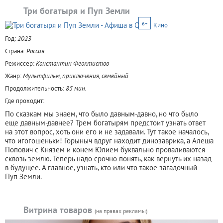
Три богатыря и Пуп Земли
6+
Кино
Год:
2023
Страна:
Россия
Режиссер:
Константин Феоктистов
Жанр:
Мультфильм, приключения, семейный
Продолжительность:
85 мин.
Где проходит:
По сказкам мы знаем, что было давным-давно, но что было
еще давным-давнее? Трем богатырям предстоит узнать ответ
на этот вопрос, хоть они его и не задавали. Тут такое началось,
что игогошеньки! Горыныч вдруг находит динозаврика, а Алеша
Попович с Князем и конем Юлием буквально проваливаются
сквозь землю. Теперь надо срочно понять, как вернуть их назад
в будущее. А главное, узнать, кто или что такое загадочный
Пуп Земли.
Витрина товаров
(на правах рекламы)