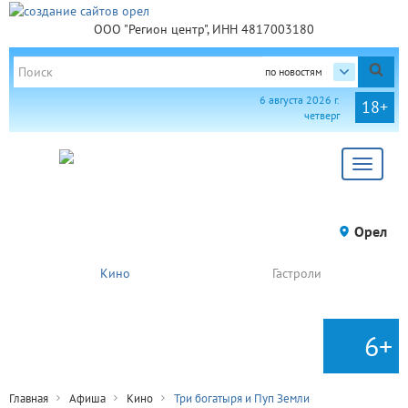
ООО "Регион центр", ИНН 4817003180
по новостям
6 августа 2026 г.
18+
четверг
Toggle
navigat
Орел
Кино
Гастроли
6+
Главная
Афиша
Кино
Три богатыря и Пуп Земли