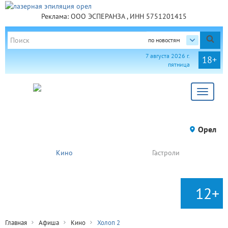
Реклама: ООО ЭСПЕРАНЗА , ИНН 5751201415
по новостям
7 августа 2026 г.
18+
пятница
Toggle
navigat
Орел
Кино
Гастроли
12+
Главная
Афиша
Кино
Холоп 2