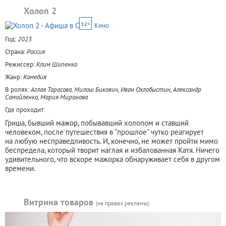
Холоп 2
12+
Кино
Год:
2023
Страна:
Россия
Режиссер:
Клим Шипенко
Жанр:
Комедия
В ролях:
Аглая Тарасова, Милош Бикович, Иван Охлобыстин, Александр
Самойленко, Мария Миронова
Где проходит:
Гриша, бывший мажор, побывавший холопом и ставший
человеком, после путешествия в "прошлое" чутко реагирует
на любую несправедливость. И, конечно, не может пройти мимо
беспредела, который творит наглая и избалованная Катя. Ничего
удивительного, что вскоре мажорка обнаруживает себя в другом
времени.
Витрина товаров
(на правах рекламы)