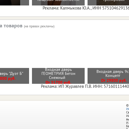
Реклама: Калмыкова Ю.А., ИНН 57510462913
а товаров
(на правах рекламы)
Входная дверь
Входная дверь 9
верь "Дуэт Б"
ГЕОМЕТРИЯ Бетон
Концепт
Снежный
000 руб.
От 29800 руб.
От 31700 руб.
Реклама: ИП Журавлев П.В. ИНН: 5716011144
©
И
С
И
в
И.
Б