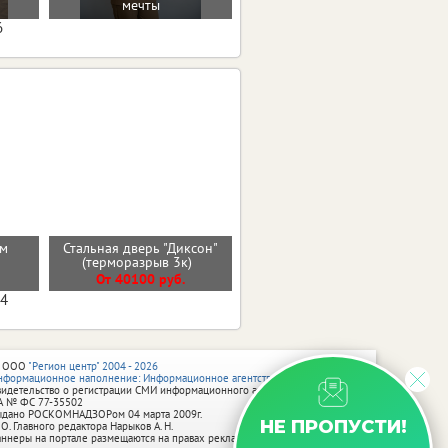
мечты
6
см
Стальная дверь "Диксон"
Входная дверь 11см
(терморазрыв 3к)
ИЗОТЕРМА СЕРЕБРО
От 40100 руб.
От 35500 руб.
04
 ООО
"Регион центр" 2004 - 2026
нформационное наполнение: Информационное агентство vRossii.ru
видетельство о регистрации СМИ информационного агентства vRossii.ru
А № ФС 77‑35502
ыдано РОСКОМНАДЗОРом 04 марта 2009г.
НЕ ПРОПУСТИ!
 О. Главного редактора Нарыков А. Н.
аннеры на портале размещаются на правах рекламы.