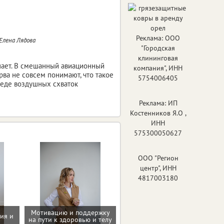
Реклама: ООО
Елена Лядова
"Городская
клининговая
упает. В смешанный авиационный
компания", ИНН
ва не совсем понимают, что такое
5754006405
реде воздушных схваток
Реклама: ИП
Костенников Я.О ,
ИНН
575300050627
ООО "Регион
центр", ИНН
4817003180
Мотивацию и поддержку
ия и
на пути к здоровью и телу
Программа снижения веса