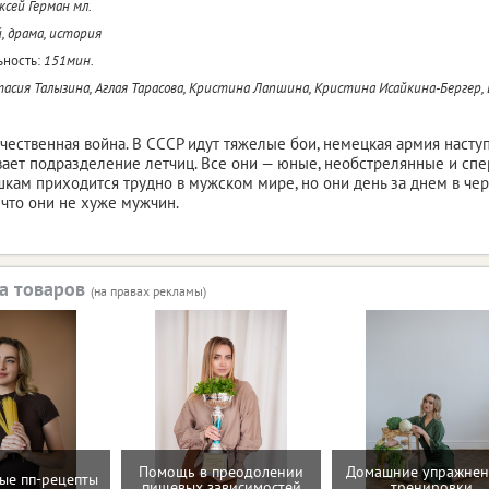
ксей Герман мл.
, драма, история
ность:
151мин.
асия Талызина, Аглая Тарасова, Кристина Лапшина, Кристина Исайкина-Бергер, 
чественная война. В СССР идут тяжелые бои, немецкая армия наст
ает подразделение летчиц. Все они — юные, необстрелянные и спер
шкам приходится трудно в мужском мире, но они день за днем в че
 что они не хуже мужчин.
а товаров
(на правах рекламы)
Помощь в преодолении
Домашние упражнен
ые пп-рецепты
пищевых зависимостей
тренировки