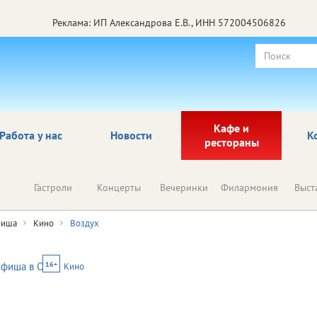
Реклама: ИП Александрова Е.В., ИНН 572004506826
Кафе и
Работа у нас
Новости
К
рестораны
Гастроли
Концерты
Вечеринки
Филармония
Выст
иша
Кино
Воздух
16+
Кино