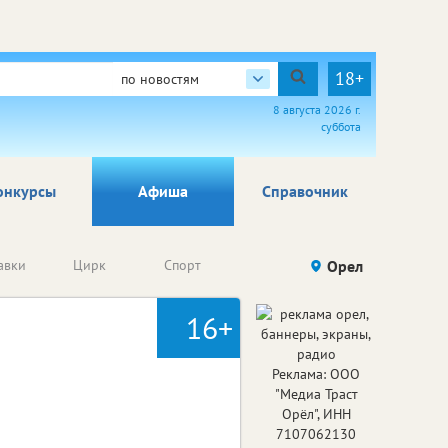
18+
по новостям
8 августа 2026 г.
суббота
онкурсы
Афиша
Справочник
Анонсы
авки
Цирк
Спорт
Детям
Орел
Го
конкурсов
16+
Реклама: ООО
"Медиа Траст
Орёл", ИНН
7107062130