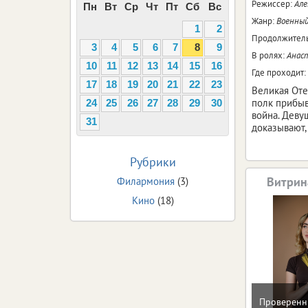
Режиссер:
Але
Пн
Вт
Ср
Чт
Пт
Сб
Вс
Жанр:
Военный
1
2
Продолжитель
3
4
5
6
7
8
9
В ролях:
Анаст
10
11
12
13
14
15
16
Где проходит:
17
18
19
20
21
22
23
Великая Оте
полк прибыв
24
25
26
27
28
29
30
война. Деву
31
доказывают,
Рубрики
Витрин
Филармония
(3)
Кино
(18)
Проверенн