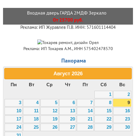
Входная дверь ГАРДА 2МДФ Зеркало
От 25700 руб.
Реклама: ИП Журавлев П.В. ИНН: 571601114404
Реклама: ИП Токарев А.М., ИНН 575402478570
Панорама
Август
2026
Пн
Вт
Ср
Чт
Пт
Сб
Вс
1
2
3
4
5
6
7
8
9
10
11
12
13
14
15
16
17
18
19
20
21
22
23
24
25
26
27
28
29
30
31