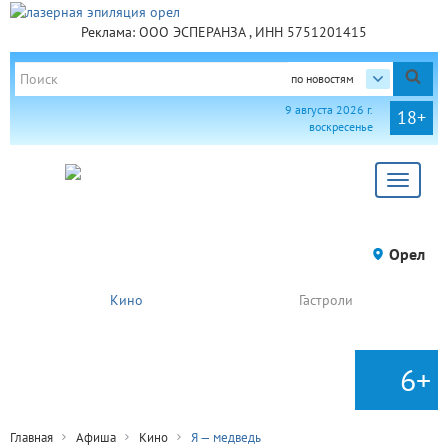
Реклама: ООО ЭСПЕРАНЗА , ИНН 5751201415
по новостям
9 августа 2026 г.
18+
воскресенье
Toggle
navigat
Орел
Кино
Гастроли
6+
Главная
Афиша
Кино
Я — медведь