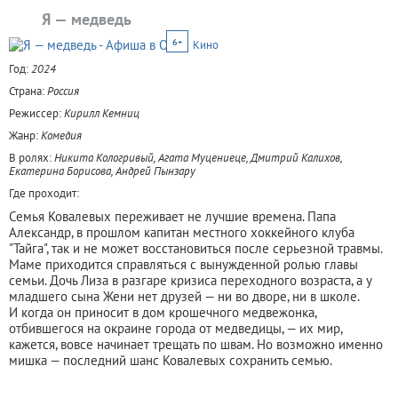
Я — медведь
6+
Кино
Год:
2024
Страна:
Россия
Режиссер:
Кирилл Кемниц
Жанр:
Комедия
В ролях:
Никита Кологривый, Агата Муцениеце, Дмитрий Калихов,
Екатерина Борисова, Андрей Пынзару
Где проходит:
Семья Ковалевых переживает не лучшие времена. Папа
Александр, в прошлом капитан местного хоккейного клуба
"Тайга", так и не может восстановиться после серьезной травмы.
Маме приходится справляться с вынужденной ролью главы
семьи. Дочь Лиза в разгаре кризиса переходного возраста, а у
младшего сына Жени нет друзей — ни во дворе, ни в школе.
И когда он приносит в дом крошечного медвежонка,
отбившегося на окраине города от медведицы, — их мир,
кажется, вовсе начинает трещать по швам. Но возможно именно
мишка — последний шанс Ковалевых сохранить семью.