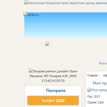
Кино
Главная
Аф
Реклама: ИП Токарев А.М., ИНН
575402478570
Моя пр
Панорама
Год:
2023
Август
2026
Страна:
США