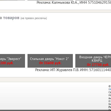
Реклама: Калмыкова Ю.А., ИНН 57510462913
а товаров
(на правах рекламы)
Входная дверь ЧЕ
верь "Эверест"
Стальная дверь "Нэкст 2"
КВАРЦ
200 руб.
От 35600 руб.
От 27700 руб.
Реклама: ИП Журавлев П.В. ИНН: 5716011144
©
И
С
И
в
И.
Б
Р
Р