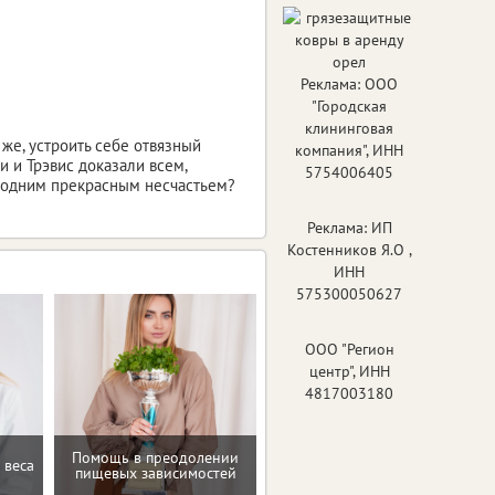
Реклама: ООО
"Городская
клининговая
же, устроить себе отвязный
компания", ИНН
и и Трэвис доказали всем,
5754006405
щё одним прекрасным несчастьем?
Реклама: ИП
Костенников Я.О ,
ИНН
575300050627
ООО "Регион
центр", ИНН
4817003180
Помощь в преодолении
 веса
Консультация по питанию
пищевых зависимостей