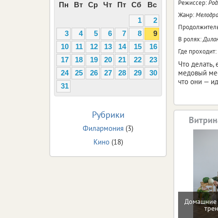
Режиссер:
Род
Пн
Вт
Ср
Чт
Пт
Сб
Вс
Жанр:
Мелодра
1
2
Продолжитель
3
4
5
6
7
8
9
В ролях:
Дилан
10
11
12
13
14
15
16
Где проходит:
17
18
19
20
21
22
23
Что делать,
медовый мес
24
25
26
27
28
29
30
что они — и
31
Рубрики
Витрин
Филармония
(3)
Кино
(18)
Домашние 
тре