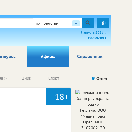
18+
по новостям
9 августа 2026 г.
воскресенье
онкурсы
Афиша
Справочник
Анонсы
авки
Цирк
Спорт
Детям
Орел
Го
конкурсов
18+
Реклама: ООО
"Медиа Траст
Орёл", ИНН
7107062130