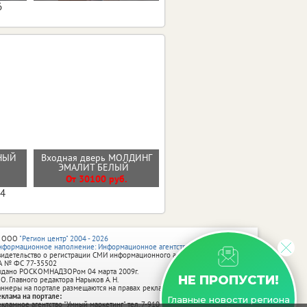
6
РНЫЙ
Входная дверь МОЛДИНГ
Стальная дверь "Вельвет"
ЭМАЛИТ БЕЛЫЙ
От 42900 руб.
От 30100 руб.
04
 ООО
"Регион центр" 2004 - 2026
нформационное наполнение: Информационное агентство vRossii.ru
видетельство о регистрации СМИ информационного агентства vRossii.ru
А № ФС 77‑35502
ыдано РОСКОМНАДЗОРом 04 марта 2009г.
НЕ ПРОПУСТИ!
 О. Главного редактора Нарыков А. Н.
аннеры на портале размещаются на правах рекламы.
еклама на портале:
Главные новости региона
екламное агентство "Умный маркетинг" тел. 7-910-267-70-40,