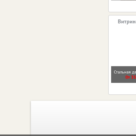
Витрин
Стальная д
От 35