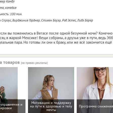
жер Камбл
ма, комедия
ность:
100 мин.
 Спроус, Вирджиния Гарднер, Стивен Бауэр, Роб Эстес, Либэ Барер
 если вы поженились в Вегасе после одной безумной ночи? Конечно 
яц в жаркой Мексике! Вещи собраны, а друзья уже в пути, ведь Эбб
деальная пара. Но готовы ли они к браку, или же всё закончится е
а товаров
(на правах рекламы)
Мотивацию и поддержку
упражнения и
на пути к здоровью и телу
Программа снижения
нировки
мечты