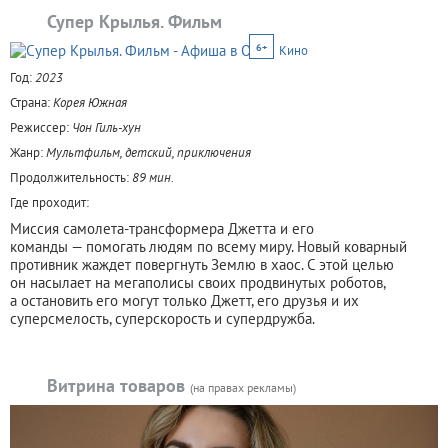
Супер Крылья. Фильм
6+
Кино
Год:
2023
Страна:
Корея Южная
Режиссер:
Чон Гиль-хун
Жанр:
Мультфильм, детский, приключения
Продолжительность:
89 мин.
Где проходит:
Миссия самолета-трансформера Джетта и его
команды — помогать людям по всему миру. Новый коварный
противник жаждет повергнуть Землю в хаос. С этой целью
он насылает на мегаполисы своих продвинутых роботов,
а остановить его могут только Джетт, его друзья и их
суперсмелость, суперскорость и супердружба.
Витрина товаров
(на правах рекламы)