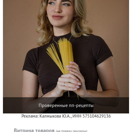
Проверенные пп-рецепты
Реклама: Калмыкова Ю.А., ИНН 575104629136
Витрина товаров
(на правах рекламы)