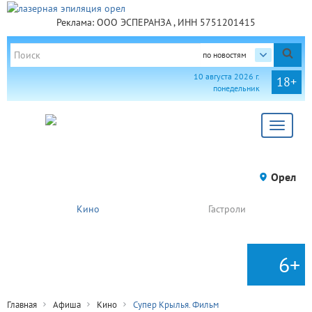
Реклама: ООО ЭСПЕРАНЗА , ИНН 5751201415
по новостям
10 августа 2026 г.
18+
понедельник
Toggle
navigat
Орел
Кино
Гастроли
6+
Главная
Афиша
Кино
Супер Крылья. Фильм