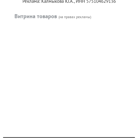
Реклама: Калмыкова Ю.А., ИНН 575104629136
Витрина товаров
(на правах рекламы)