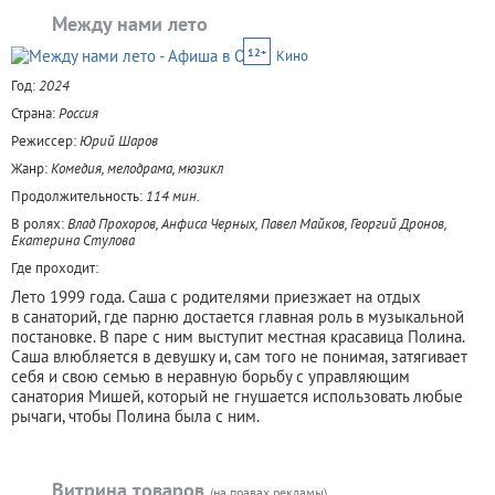
Между нами лето
12+
Кино
Год:
2024
Страна:
Россия
Режиссер:
Юрий Шаров
Жанр:
Комедия, мелодрама, мюзикл
Продолжительность:
114 мин.
В ролях:
Влад Прохоров, Анфиса Черных, Павел Майков, Георгий Дронов,
Екатерина Стулова
Где проходит:
Лето 1999 года. Саша с родителями приезжает на отдых
в санаторий, где парню достается главная роль в музыкальной
постановке. В паре с ним выступит местная красавица Полина.
Саша влюбляется в девушку и, сам того не понимая, затягивает
себя и свою семью в неравную борьбу с управляющим
санатория Мишей, который не гнушается использовать любые
рычаги, чтобы Полина была с ним.
Витрина товаров
(на правах рекламы)