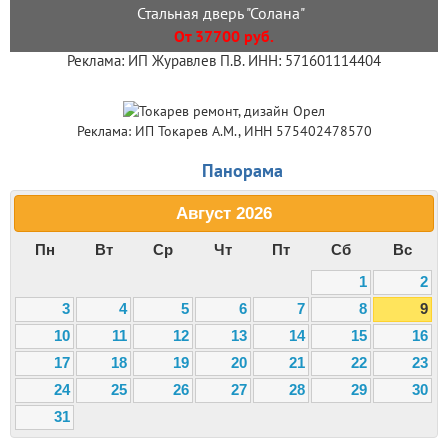
Стальная дверь "Солана"
От 37700 руб.
Реклама: ИП Журавлев П.В. ИНН: 571601114404
Реклама: ИП Токарев А.М., ИНН 575402478570
Панорама
Август
2026
Пн
Вт
Ср
Чт
Пт
Сб
Вс
1
2
3
4
5
6
7
8
9
10
11
12
13
14
15
16
17
18
19
20
21
22
23
24
25
26
27
28
29
30
31