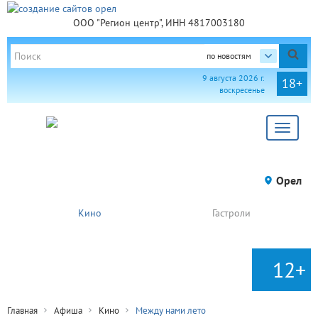
ООО "Регион центр", ИНН 4817003180
по новостям
9 августа 2026 г.
18+
воскресенье
Toggle
navigat
Орел
Кино
Гастроли
12+
Главная
Афиша
Кино
Между нами лето