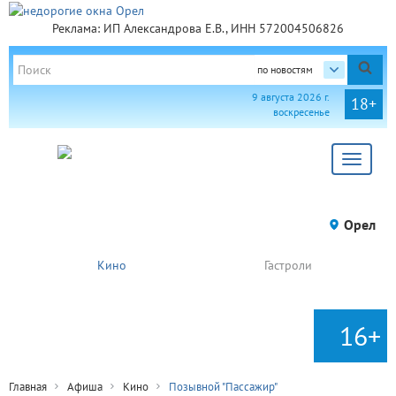
Реклама: ИП Александрова Е.В., ИНН 572004506826
по новостям
9 августа 2026 г.
18+
воскресенье
Toggle
navigat
Орел
Кино
Гастроли
16+
Главная
Афиша
Кино
Позывной "Пассажир"