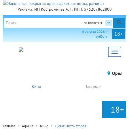
Реклама: ИП Костромичев А. Н. ИНН: 575207862800
по новостям
8 августа 2026 г.
18+
суббота
Toggle
navigat
Орел
Кино
Гастроли
18+
Главная
Афиша
Кино
Дюна: Часть вторая