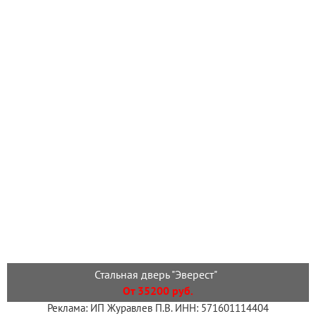
Стальная дверь "Эверест"
От 35200 руб.
Реклама: ИП Журавлев П.В. ИНН: 571601114404