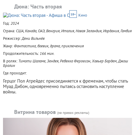
Дюна: Часть вторая
18+
Кино
Год:
2024
Страна:
США, Канада, ОАЭ, Венгрия, Италия, Новая Зеландия, Иордания, Гамбия
Режиссер:
Дени Вильнёв
Жанр:
Фантастика, боевик, драма, приключения
Продолжительность:
166 мин.
В ролях:
Тимоти Шаламе, Зендея, Ребекка Фергюсон, Хавьер Бардем, Джош
Бролин
Где проходит:
Герцог Пол Атрейдес присоединяется к фременам, чтобы стать
Муад Дибом, одновременно пытаясь остановить наступление
войны.
Витрина товаров
(на правах рекламы)