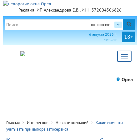
Реклама: ИП Александрова Е.В., ИНН 572004506826
по новостям
6 августа 2026 г.
18+
четверг
Toggle
navigat
Орел
Главная
Интересное
Новости компаний
Какие моменты
учитывать при выборе автосервиса