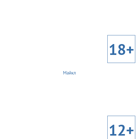
18+
Майкл
12+