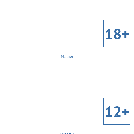
18+
Майкл
12+