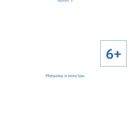
Холоп 3
6+
Миньоны и монстры