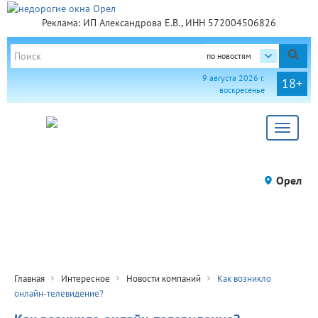
Реклама: ИП Александрова Е.В., ИНН 572004506826
по новостям
9 августа 2026 г.
18+
воскресенье
Toggle
navigat
Орел
Главная
Интересное
Новости компаний
Как возникло
онлайн-телевидение?