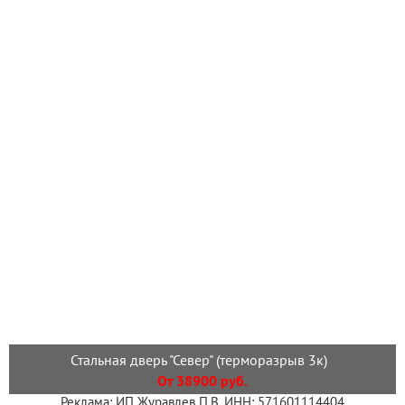
Стальная дверь "Север" (терморазрыв 3к)
От 38900 руб.
Реклама: ИП Журавлев П.В. ИНН: 571601114404