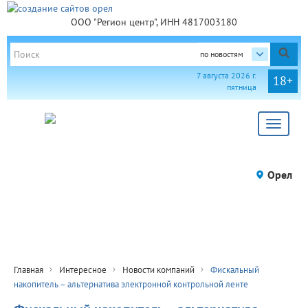
ООО "Регион центр", ИНН 4817003180
по новостям
7 августа 2026 г.
18+
пятница
Toggle
navigat
Орел
Главная
Интересное
Новости компаний
Фискальный
накопитель – альтернатива электронной контрольной ленте