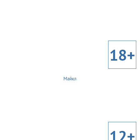
18+
Майкл
12+