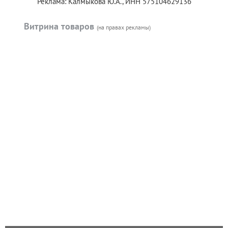
Реклама: Калмыкова Ю.А., ИНН 575104629136
Витрина товаров
(на правах рекламы)