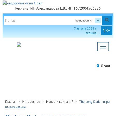
Реклама: ИП Александрова Е.В., ИНН 572004506826
по новостям
7 августа 2026 г.
18+
пятница
Toggle
navigat
Орел
Главная
Интересное
Новости компаний
The Long Dark – игра
на выживание