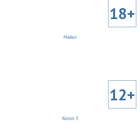
18+
Майкл
12+
Холоп 3