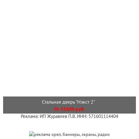
Стальная дверь "Нэкст 2"
От 35600 руб.
Реклама: ИП Журавлев П.В. ИНН: 571601114404