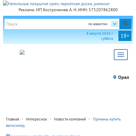
Реклама: ИП Костромичев А. Н. ИНН: 575207862800
по новостям
8 августа 2026 г.
18+
суббота
Toggle
navigat
Орел
Главная
Интересное
Новости компаний
Причины купить
велосипед