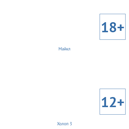
18+
Майкл
12+
Холоп 3