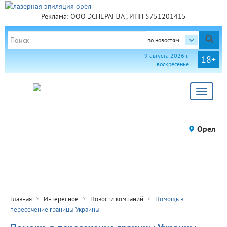
Реклама: ООО ЭСПЕРАНЗА , ИНН 5751201415
по новостям
9 августа 2026 г.
18+
воскресенье
Toggle
navigat
Орел
Главная
Интересное
Новости компаний
Помощь в
пересечение границы Украины