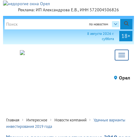
Реклама: ИП Александрова Е.В., ИНН 572004506826
по новостям
8 августа 2026 г.
18+
суббота
Toggle
navigat
Орел
Главная
Интересное
Новости компаний
Удачные варианты
инвестирования 2019 года