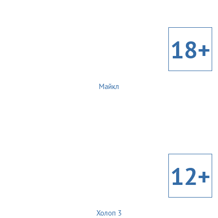
18+
Майкл
12+
Холоп 3