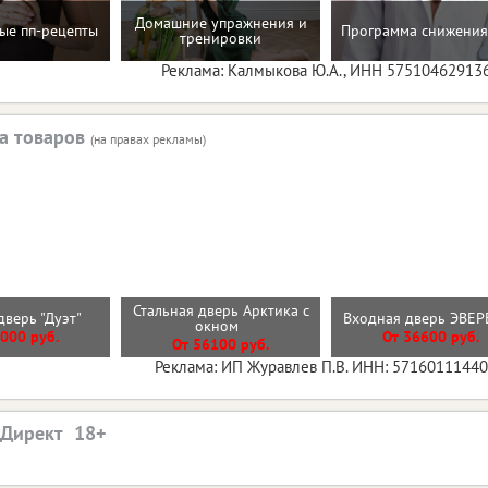
Домашние упражнения и
ые пп-рецепты
Программа снижения
тренировки
Реклама: Калмыкова Ю.А., ИНН 57510462913
а товаров
(на правах рекламы)
Стальная дверь Арктика с
дверь "Дуэт"
Входная дверь ЭВЕ
окном
000 руб.
От 36600 руб.
От 56100 руб.
Реклама: ИП Журавлев П.В. ИНН: 5716011144
.Директ