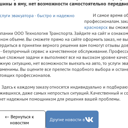
шины в яму, нет возможности самостоятельно передвиг
И самое время об
профессионалам. зак
красноярск
вы сможе
пании ООО Технология Транспорта. Зайдите на сайт и ознакомь
ном объеме. Вы сможете прямо на сайте оформить заказ, не вы
ердиться в принятии верного решения вам помогут отзывы до
 - безупречный сервис и качественное обслуживание. Професс
ые сложные задачи и выполняют все на высоком уровне качест
жную ситуацию, нет возможности выехать на авто, то услуги эв
аменимы. Вы оцените все прелести подобного выбора и остане
тоящих профессионалов.
Здесь к каждому заказу относятся индивидуально и подбира
жившихся, даже самых непростых ситуаций. Качественный и с
нет надежным помощником для решения вашей проблемы.
← Вернуться к
Другие новости в
новостям