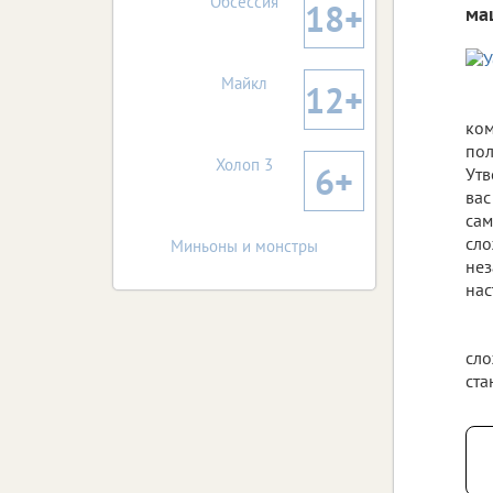
Обсессия
18+
ма
Майкл
12+
ком
пол
Холоп 3
6+
Утв
вас
сам
сло
Миньоны и монстры
нез
нас
сло
ста