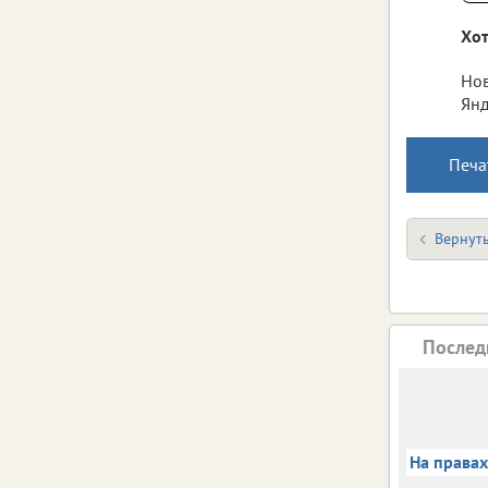
Хот
Нов
Янд
Печа
Вернуть
Послед
На права