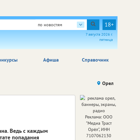
18+
по новостям
7 августа 2026 г.
пятница
онкурсы
Афиша
Справочник
Орел
Реклама: ООО
"Медиа Траст
Орёл", ИНН
ана. Ведь с каждым
7107062130
ьтате попадания