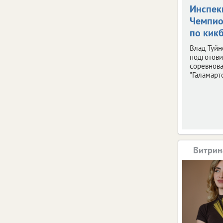
Инспек
Чемпио
по кик
Влад Туйн
подготови
соревнов
"Галамарто
Витрин