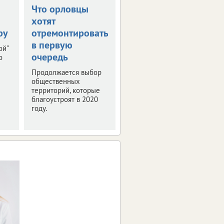
Что орловцы
В столице
хотят
Черноземья
ру
отремонтировать
прошла пресс-
в первую
конференция
ой"
очередь
"РИФ-Воронеж
о
2019"
Продолжается выбор
общественных
Мероприятие было
территорий, которые
посвящено деловой
благоустроят в 2020
программе и этапам
году.
подготовки фестиваля
интернет-технологий.