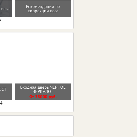
Рекомендации по
 веса
Консультация по питанию
коррекции веса
6
Входная дверь ЧЕРНОЕ
Входная дверь МОЛДИНГ
РЕСТ
ЗЕРКАЛО
ЭМАЛИТ БЕЛЫЙ
От 33000 руб.
От 30100 руб.
04