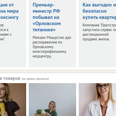
ция от
Премьер-
Как выгодно и
на мира
министр РФ
безопасно
боксингу
побывал на
купить кварти
«Орловском
ов
Компания "Орелстр
титанике»
лся к
запустила сервис п
аниям с
дистанционной
Михаил Мишустин дал
м".
продаже жилья.
распоряжения по
Орловскому
многопрофильному
медцентру.
а товаров
(на правах рекламы)