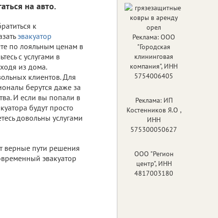
аться на авто.
ратиться к
азать
эвакуатор
Реклама: ООО
те по лояльным ценам в
"Городская
тесь с услугами в
клининговая
ходя из дома.
компания", ИНН
5754006405
вольных клиентов. Для
ионалы берутся даже за
ва. И если вы попали в
Реклама: ИП
акуатора будут просто
Костенников Я.О ,
тесь довольны услугами
ИНН
575300050627
ют верные пути решения
ООО "Регион
овременный эвакуатор
центр", ИНН
4817003180