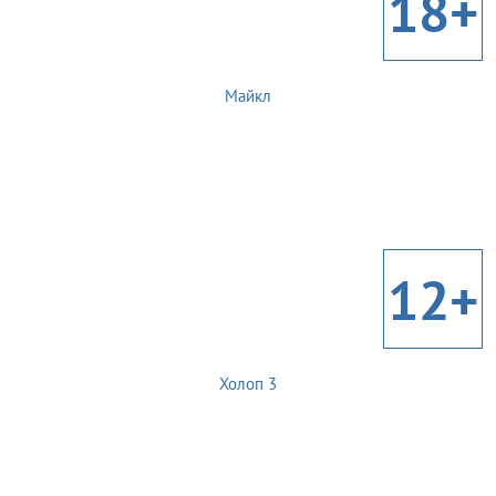
18+
Майкл
12+
Холоп 3