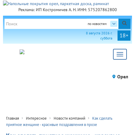
Реклама: ИП Костромичев А. Н. ИНН: 575207862800
по новостям
8 августа 2026 г.
18+
суббота
Toggle
navigat
Орел
Главная
Интересное
Новости компаний
Как сделать
приятное женщине - красивые поздравления в прозе