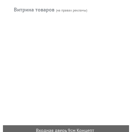
Витрина товаров
(на правах рекламы)
Входная дверь 9см Концепт