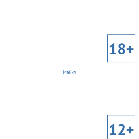
18+
Майкл
12+