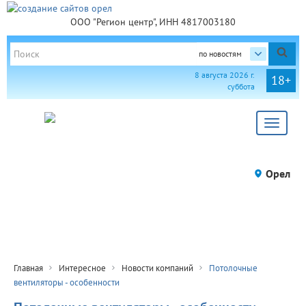
ООО "Регион центр", ИНН 4817003180
по новостям
8 августа 2026 г.
18+
суббота
Toggle
navigat
Орел
Главная
Интересное
Новости компаний
Потолочные
вентиляторы - особенности