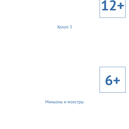
12+
Холоп 3
6+
Миньоны и монстры