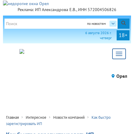
Реклама: ИП Александрова Е.В., ИНН 572004506826
по новостям
6 августа 2026 г.
18+
четверг
Toggle
navigat
Орел
Главная
Интересное
Новости компаний
Как быстро
зарегистрировать ИП