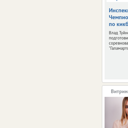
Инспек
Чемпио
по кик
Влад Туйн
подготови
соревнов
"Галамарто
Витрин