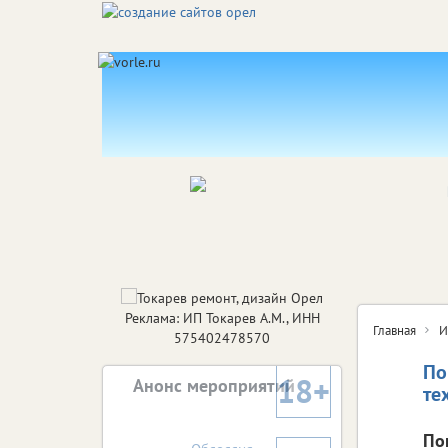
Реклама: ИП Токарев А.М., ИНН
Главная
И
575402478570
По
18+
Анонс мероприятий
те
По