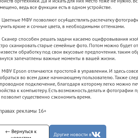
ройств оргтехники. Да и искать для них место тоже не нужно. В
мещено, ведь все функции есть в одном устройстве.
Цветные МФУ позволяют осу4ществлять распечатку фотографий
учить яркие и сочные цвета, в необходимыми оттенками.
Сканер способен решать задачи касаемо оцифровывания изо
тро сканировать старые семейные фото. Потом можно будет от
извести обработку под свои вкусовые предпочтения. таким об
анутся запечатлены важные моменты в вашей жизни.
МФУ Epson отличаются простотой в управлении. И здесь совс
обраться во всем даже начинающему пользователю. Также след
проводное подключение, благодаря которому легко можно печ
ройства к компьютеру. Есть возможность делать и фотографии 
 позволит существенно сэкономить время.
 правах рекламы 16+
← Вернуться к
Другие новости в
новостям