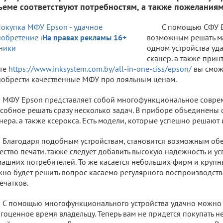
ъеме соответствуют потребностям, а также пожеланиям
С помощью СФУ E
На правах рекламы 16+
возможным решать ма
одном устройства уд
сканер. а также прин
йте
https://www.inksystem.com.by/all-in-one-ciss/epson/
вы смож
обрести качественные МФУ про лояльным ценам.
МФУ Epson представляет собой многофункциональное соврем
собное решать сразу несколько задач. В приборе объединены
нера. а также ксерокса. Есть модели, которые успешно решают 
Благодаря подобным устройствам, становится возможным об
ество печати. также следует добавить высокую надежность и 
ашних потребителей. То же касается небольших фирм и крупн
но будет решить вопрос касаемо регулярного воспроизводств
ечатков.
С помощью многофункционального устройства удачно можно
гоценное время владельцу. Теперь вам не придется покупать н