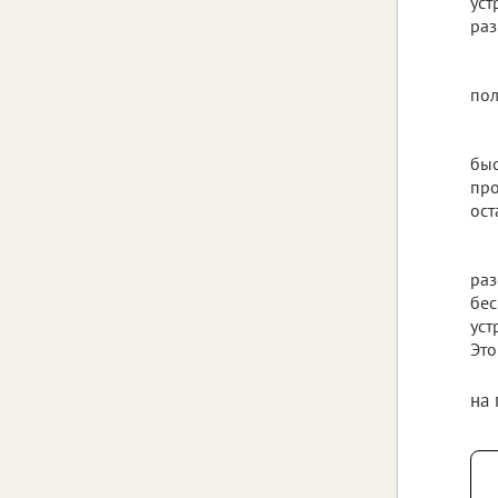
уст
раз
пол
быс
про
ост
раз
бес
уст
Это
на