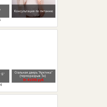
о
Домашние упражнения и
Консультация по питанию
тренировки
6
Стальная дверь "Арктика"
Стальная дверь "Гермес
т Б"
(терморазрыв 3к)
Нью"
От 41500 руб.
От 47300 руб.
04