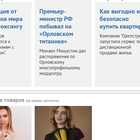
ция от
Премьер-
Как выгодно и
на мира
министр РФ
безопасно
боксингу
побывал на
купить кварти
«Орловском
ов
Компания "Орелстр
титанике»
лся к
запустила сервис п
аниям с
дистанционной
Михаил Мишустин дал
м".
продаже жилья.
распоряжения по
Орловскому
многопрофильному
медцентру.
а товаров
(на правах рекламы)