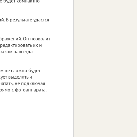
се будет компактно
. В результате удастся
бражений. Он позволит
редактировать их и
разом навсегда
ем не сложно будет
ует выделить и
атать, не подключая
прямо с фотоаппарата.