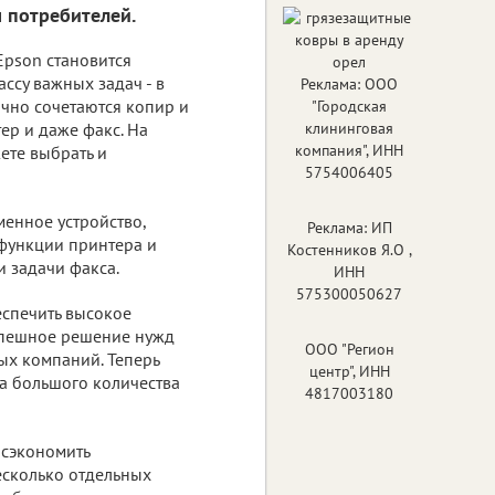
 потребителей.
pson становится
ссу важных задач - в
Реклама: ООО
ачно сочетаются копир и
"Городская
тер и даже факс. На
клининговая
компания", ИНН
ете выбрать и
5754006405
енное устройство,
Реклама: ИП
 функции принтера и
Костенников Я.О ,
и задачи факса.
ИНН
575300050627
еспечить высокое
успешное решение нужд
ООО "Регион
ых компаний. Теперь
центр", ИНН
а большого количества
4817003180
 сэкономить
есколько отдельных