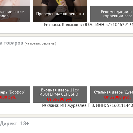
вление после
Рекомендации п
Проверенные пп-рецепты
одов
коррекции веса
Реклама: Калмыкова Ю.А., ИНН 57510462913
а товаров
(на правах рекламы)
Входная дверь 11см
верь "Босфор"
Стальная дверь "Дуэ
ИЗОТЕРМА СЕРЕБРО
000 руб.
От 32000 руб.
От 35500 руб.
Реклама: ИП Журавлев П.В. ИНН: 5716011144
.Директ