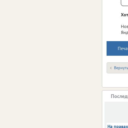
Хот
Нов
Янд
Печа
Вернуть
Послед
На права