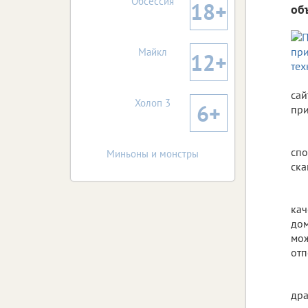
Обсессия
18+
об
Майкл
12+
са
Холоп 3
6+
при
спо
Миньоны и монстры
ска
кач
дом
мож
отп
дра