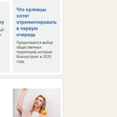
Что орловцы
В столице
хотят
Черноземья
ру
отремонтировать
прошла пресс-
в первую
конференция
ой"
очередь
"РИФ-Воронеж
о
2019"
Продолжается выбор
общественных
Мероприятие было
территорий, которые
посвящено деловой
благоустроят в 2020
программе и этапам
году.
подготовки фестиваля
интернет-технологий.