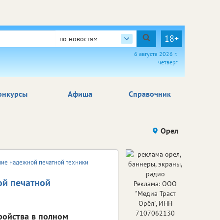
18+
по новостям
6 августа 2026 г.
четверг
онкурсы
Афиша
Справочник
Орел
ние надежной печатной техники
ой печатной
Реклама: ООО
"Медиа Траст
Орёл", ИНН
7107062130
ройства в полном