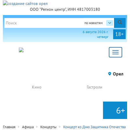
ООО "Регион центр", ИНН 4817003180
по новостям
6 августа 2026 г.
18+
четверг
Toggle
navigat
Орел
Кино
Гастроли
6+
Главная
Афиша
Концерты
Концерт ко Дню Защитника Отечества