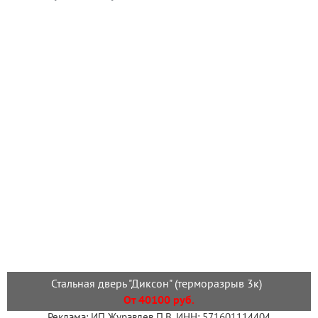
Стальная дверь "Диксон" (терморазрыв 3к)
От 40100 руб.
Реклама: ИП Журавлев П.В. ИНН: 571601114404