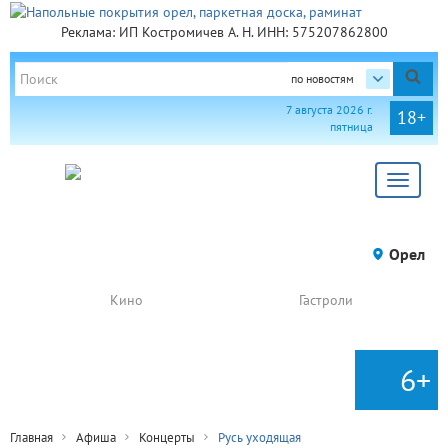
Реклама: ИП Костромичев А. Н. ИНН: 575207862800
по новостям
7 августа 2026 г.
18+
пятница
Toggle
navigat
Орел
Кино
Гастроли
6+
Главная
Афиша
Концерты
Русь уходящая