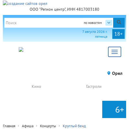
ООО "Регион центр", ИНН 4817003180
по новостям
7 августа 2026 г.
18+
пятница
Toggle
navigat
Орел
Кино
Гастроли
6+
Главная
Афиша
Концерты
Круглый бенд