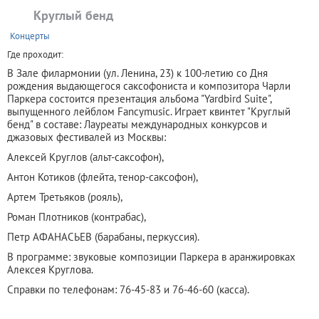
Круглый бенд
+
Концерты
Где проходит:
В Зале филармонии (ул. Ленина, 23) к 100-летию со Дня
рождения выдающегося саксофониста и композитора Чарли
Паркера состоится презентация альбома "Yardbird Suite",
выпущенного лейблом Fancymusic. Играет квинтет "Круглый
бенд" в составе: Лауреаты международных конкурсов и
джазовых фестивалей из Москвы:
Алексей Круглов (альт-саксофон),
Антон Котиков (флейта, тенор-саксофон),
Артем Третьяков (рояль),
Роман Плотников (контрабас),
Петр АФАНАСЬЕВ (барабаны, перкуссия).
В программе: звуковые композиции Паркера в аранжировках
Алексея Круглова.
Справки по телефонам: 76-45-83 и 76-46-60 (касса).