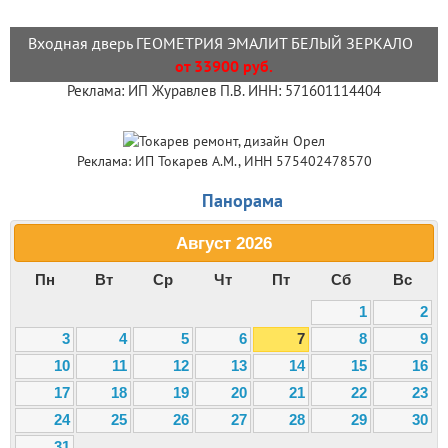
Входная дверь ГЕОМЕТРИЯ ЭМАЛИТ БЕЛЫЙ ЗЕРКАЛО
от 33900 руб.
Реклама: ИП Журавлев П.В. ИНН: 571601114404
Реклама: ИП Токарев А.М., ИНН 575402478570
Панорама
Август
2026
Пн
Вт
Ср
Чт
Пт
Сб
Вс
1
2
3
4
5
6
7
8
9
10
11
12
13
14
15
16
17
18
19
20
21
22
23
24
25
26
27
28
29
30
31