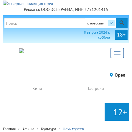
Реклама: ООО ЭСПЕРАНЗА , ИНН 5751201415
по новостям
8 августа 2026 г.
18+
суббота
Toggle
navigat
Орел
Кино
Гастроли
12+
Главная
Афиша
Культура
Ночь музеев