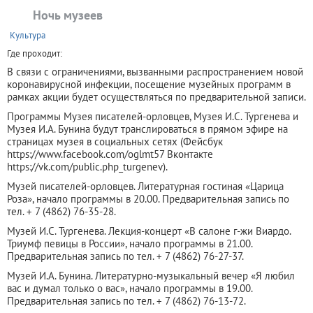
Ночь музеев
+
Культура
Где проходит:
В связи с ограничениями, вызванными распространением новой
коронавирусной инфекции, посещение музейных программ в
рамках акции будет осуществляться по предварительной записи.
Программы Музея писателей-орловцев, Музея И.С. Тургенева и
Музея И.А. Бунина будут транслироваться в прямом эфире на
страницах музея в социальных сетях (Фейсбук
https://www.facebook.com/oglmt57 Вконтакте
https://vk.com/public.php_turgenev).
Музей писателей-орловцев. Литературная гостиная «Царица
Роза», начало программы в 20.00. Предварительная запись по
тел. + 7 (4862) 76-35-28.
Музей И.С. Тургенева. Лекция-концерт «В салоне г-жи Виардо.
Триумф певицы в России», начало программы в 21.00.
Предварительная запись по тел. + 7 (4862) 76-27-37.
Музей И.А. Бунина. Литературно-музыкальный вечер «Я любил
вас и думал только о вас», начало программы в 19.00.
Предварительная запись по тел. + 7 (4862) 76-13-72.