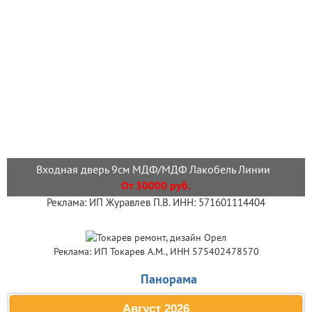
Входная дверь 9см МДФ/МДФ Лакобель Линии
От 30000 руб.
Реклама: ИП Журавлев П.В. ИНН: 571601114404
Реклама: ИП Токарев А.М., ИНН 575402478570
Панорама
Август
2026