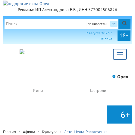
Реклама: ИП Александрова Е.В., ИНН 572004506826
по новостям
7 августа 2026 г.
18+
пятница
Toggle
navigat
Орел
Кино
Гастроли
6+
Главная
Афиша
Культура
Лето. Мечта. Развлечения