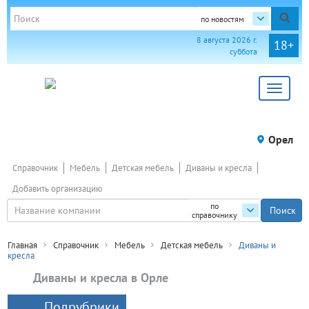
по новостям
8 августа 2026 г.
18+
суббота
Toggle
navigat
Орел
Справочник
Мебель
Детская мебель
Диваны и кресла
Добавить организацию
по
справочнику
Главная
Справочник
Мебель
Детская мебель
Диваны и
кресла
Диваны и кресла в Орле
Подрубрики