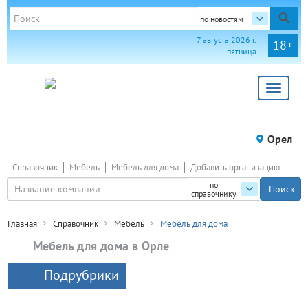
по новостям
7 августа 2026 г.
18+
пятница
Toggle
navigat
Орел
Справочник
Мебель
Мебель для дома
Добавить организацию
по
справочнику
Главная
Справочник
Мебель
Мебель для дома
Мебель для дома в Орле
Подрубрики