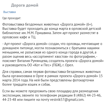
Дорога домой
+
Выставки
Где проходит:
Фотовыставка бездомных животных «Дорога домой» (6+).
Выставка будет проходить до конца марта в орловской детской
библиотеке им. М.М. Пришвина. Затем арт-проект разместят в
орловских кафе и ТЦ.
- Арт-проект «Дорога домой» создан, что орловцы, мечтающие о
домашнем питомце, могли познакомиться с братьями нашими
меньшими, не разъезжая из одного конца города в другой, а
разом оценив весь «ассортимент хвостов» по фотографиям, -
поясняет Виталия Румянцева, создатель проекта «Дорога домой»
и руководитель ОО «Кот и Пес» (ПБЖ), г. Орел.
Для справки, самая первая фотовыставка бездомных животных
была организована в Орле в рамках проекта «Дорога домой» 15
марта 2014 года. На ней были представлены фотокарточки
более тридцати кошек и собак.
Если вы можете предложить свою площадку для размещения
экспозиции, звоните по телефонам редакции 8 (4862) 44-23-46,
44-23-48 или пишите на почту vestnik57@gmail.com.