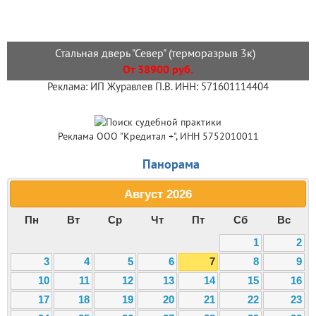
Стальная дверь "Север" (терморазрыв 3к)
От 38900 руб.
Реклама: ИП Журавлев П.В. ИНН: 571601114404
Реклама ООО "Кредитал +", ИНН 5752010011
Панорама
Август
2026
Пн
Вт
Ср
Чт
Пт
Сб
Вс
1
2
3
4
5
6
7
8
9
10
11
12
13
14
15
16
17
18
19
20
21
22
23