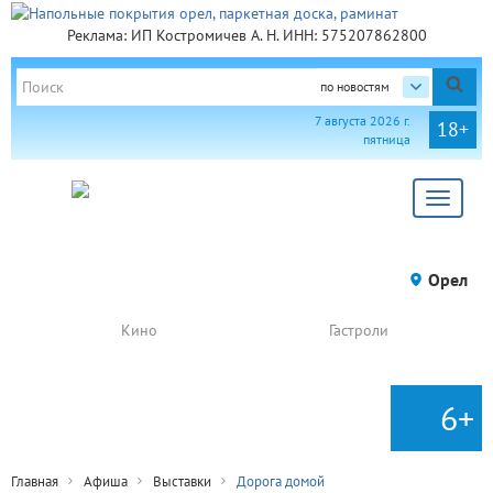
Реклама: ИП Костромичев А. Н. ИНН: 575207862800
по новостям
7 августа 2026 г.
18+
пятница
Toggle
navigat
Орел
Кино
Гастроли
6+
Главная
Афиша
Выставки
Дорога домой