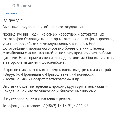
О былом
+
Выставки
Где проходит:
Выставка приурочена к юбилею фотохудожника.
Леонид Тучнин – один из самых известных и авторитетных
фотографов Орловщины и автор многочисленных фотопроектов,
участник российских и международных выставок. Его
фотографиями проиллюстрировано более ста книг. Леонид
Михайлович мыслит масштабно, поэтому предпочитает работать
циклами. Некоторые из них длятся десятилетия. Они выливаются
в авторские издания и фотоальбомы.
Ретроспективная выставка представлена выдержками из серий
«Верую!», «Провинция», «Православие», «Я помню…»,
«Посвящения», «Портрет с автографом» и др.
Выставка будет интересна широкому кругу зрителей, каждый
найдет на ней что-то знакомое и близкое именно ему.
В музее соблюдается масочный режим.
Телефон для справок: +7 (4862) 47-13-91, 47-11-93