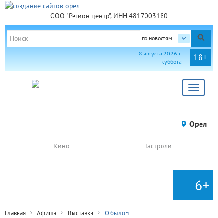
ООО "Регион центр", ИНН 4817003180
по новостям
8 августа 2026 г.
18+
суббота
Toggle
navigat
Орел
Кино
Гастроли
6+
Главная
Афиша
Выставки
О былом