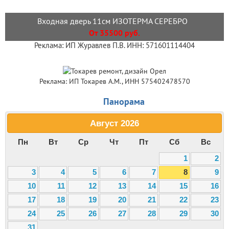
Входная дверь 11см ИЗОТЕРМА СЕРЕБРО
От 35500 руб.
Реклама: ИП Журавлев П.В. ИНН: 571601114404
Реклама: ИП Токарев А.М., ИНН 575402478570
Панорама
Август
2026
Пн
Вт
Ср
Чт
Пт
Сб
Вс
1
2
3
4
5
6
7
8
9
10
11
12
13
14
15
16
17
18
19
20
21
22
23
24
25
26
27
28
29
30
31