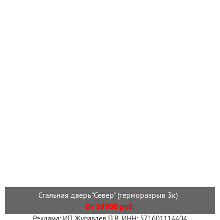
Стальная дверь "Север" (терморазрыв 3к)
От 38900 руб.
Реклама: ИП Журавлев П.В. ИНН: 571601114404