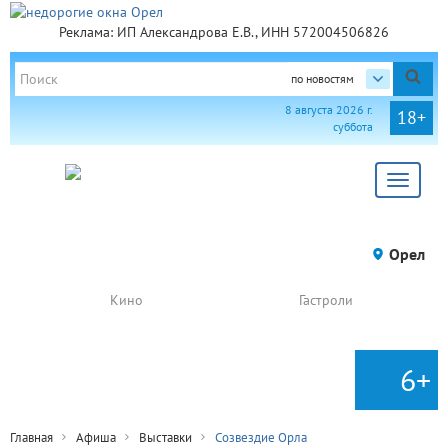
Реклама: ИП Александрова Е.В., ИНН 572004506826
по новостям
8 августа 2026 г.
18+
суббота
Toggle
navigat
Орел
Кино
Гастроли
6+
Главная
Афиша
Выставки
Созвездие Орла