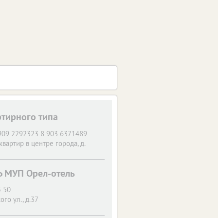
ртирного типа
909 2292323 8 903 6371489
квартир в центре города, д.
Ь МУП Орел-отель
5 50
ого ул., д.37