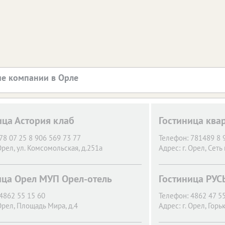
е компании в Орле
ица Астория клаб
Гостиница ква
78 07 25 8 906 569 73 77
Телефон:
781489 8 
Орел,
ул. Комсомольская, д.251а
Адрес:
г. Орел,
Сеть 
ица Орел МУП Орел-отель
Гостиница РУС
4862 55 15 60
Телефон:
4862 47 5
Орел,
Площадь Мира, д.4
Адрес:
г. Орел,
Горьк