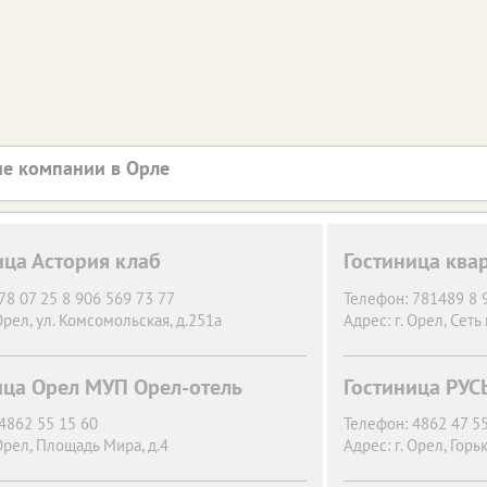
е компании в Орле
ица Астория клаб
Гостиница ква
78 07 25 8 906 569 73 77
Телефон:
781489 8 
Орел,
ул. Комсомольская, д.251а
Адрес:
г. Орел,
Сеть 
ица Орел МУП Орел-отель
Гостиница РУС
4862 55 15 60
Телефон:
4862 47 5
Орел,
Площадь Мира, д.4
Адрес:
г. Орел,
Горьк