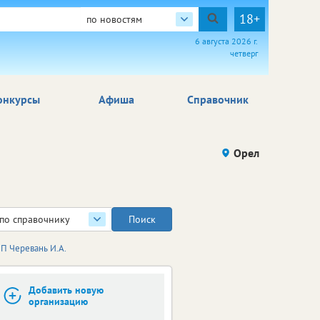
18+
по новостям
6 августа 2026 г.
четверг
онкурсы
Афиша
Справочник
Орел
по справочнику
ИП Черевань И.А.
Добавить новую
организацию