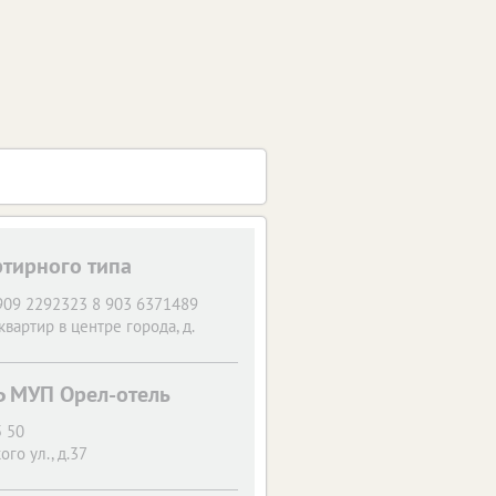
ртирного типа
909 2292323 8 903 6371489
квартир в центре города, д.
Ь МУП Орел-отель
5 50
ого ул., д.37