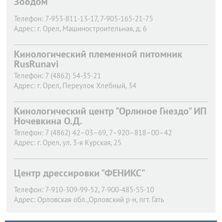
Зоодом
Телефон:
7-953-811-13-17, 7-905-165-21-75
Адрес:
г. Орел,
Машиностроительная, д. 6
Кинологический племенной питомник
RusRunavi
Телефон:
7 (4862) 54-35-21
Адрес:
г. Орел,
Переулок Хлебный, 34
Кинологический центр "Орлиное Гнездо" ИП
Ночевкина О.Д.
Телефон:
7 (4862) 42–03–69, 7–920–818–00–42
Адрес:
г. Орел,
ул. 3-я Курская, 25
Центр дрессировки "ФЕНИКС"
Телефон:
7-910-309-99-52, 7-900-485-55-10
Адрес:
Орловская обл.,Орловский р-н, пгт. Гать