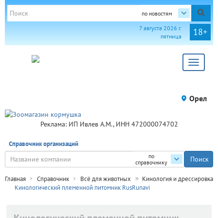
по новостям
7 августа 2026 г.
18+
пятница
Toggle
navigat
Орел
Реклама: ИП Ивлев А.М., ИНН 472000074702
Справочник организаций
по
справочнику
Главная
Справочник
Всё для животных
Кинология и дрессировка
Кинологический племенной питомник RusRunavi
Кинологический племенной питомник