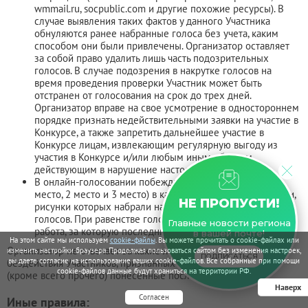
wmmail.ru, socpublic.com и другие похожие ресурсы). В
случае выявления таких фактов у данного Участника
обнуляются ранее набранные голоса без учета, каким
способом они были привлечены. Организатор оставляет
за собой право удалить лишь часть подозрительных
голосов. В случае подозрения в накрутке голосов на
время проведения проверки Участник может быть
отстранен от голосования на срок до трех дней.
Организатор вправе на свое усмотрение в одностороннем
порядке признать недействительными заявки на участие в
Конкурсе, а также запретить дальнейшее участие в
Конкурсе лицам, извлекающим регулярную выгоду из
участия в Конкурсе и/или любым иным образом,
действующим в нарушение настоящих Правил.
В онлайн-голосовании побеждают по три участника (1
место, 2 место и 3 место) в каждой возрастной категории,
НЕ ПРОПУСТИ!
рисунки которых набрали наибольшее количество
голосов. При равенстве голосов победителем признается
Главные новости региона
работа, за которую последний голос был отдан раньше.
в вашей почте!
На этом сайте мы используем
cookie-файлы
. Вы можете прочитать о cookie-файлах или
Организатор не отвечает за какие-либо последствия действий/
изменить настройки браузера. Продолжая пользоваться сайтом без изменения настроек,
ПОДПИСАТЬСЯ
вы даете согласие на использование ваших cookie-файлов. Все собранные при помощи
бездействия Участников, признанных ошибочными, включая
cookie-файлов данные будут храниться на территории РФ.
(кроме всего прочего) понесенные последними затраты.
Наверх
Согласен
Иные правила: