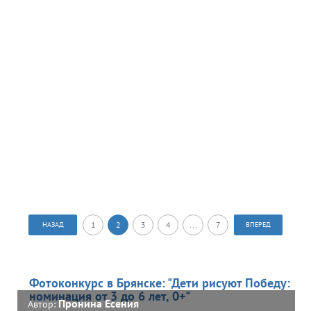
1
2
3
4
...
7
НАЗАД
ВПЕРЕД
Фотоконкурс в Брянске: "Дети рисуют Победу:
номинация от 3 до 6 лет, 0+"
Пронина Есения
Автор: