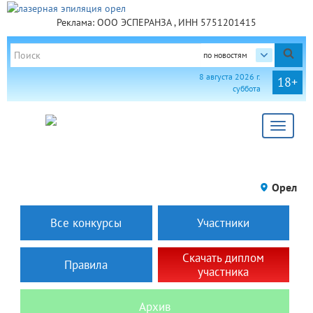
Реклама: ООО ЭСПЕРАНЗА , ИНН 5751201415
по новостям
8 августа 2026 г.
18+
суббота
Toggle
navigat
Орел
Все конкурсы
Участники
Скачать диплом
Правила
участника
Архив