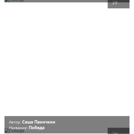
29
Саша Паничкин
Автор:
Победа
Название:
26