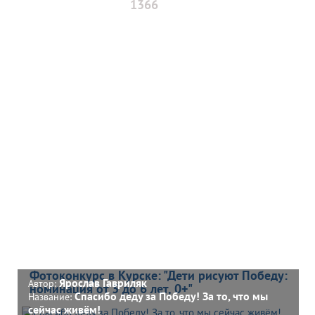
1366
Фотоконкурс в Курске: "Дети рисуют Победу:
Ярослав Гавриляк
Автор:
номинация от 3 до 6 лет, 0+"
Спасибо деду за Победу! За то, что мы
Название:
сейчас живём!