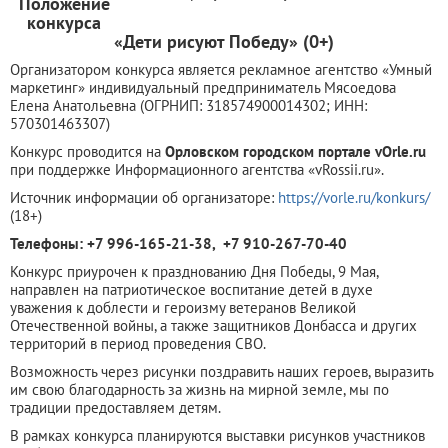
Положение
конкурса
«Дети рисуют Победу» (0+)
Организатором конкурса является рекламное агентство «Умный
маркетинг» индивидуальный предприниматель Мясоедова
Елена Анатольевна (ОГРНИП: 318574900014302; ИНН:
570301463307)
Конкурс проводится на
Орловском городском портале vOrle.ru
при поддержке Информационного агентства «vRossii.ru».
Источник информации об организаторе:
https://vorle.ru/konkurs/
(18+)
Телефоны: +7 996-165-21-38, +7 910-267-70-40
Конкурс приурочен к празднованию Дня Победы, 9 Мая,
направлен на патриотическое воспитание детей в духе
уважения к доблести и героизму ветеранов Великой
Отечественной войны, а также защитников Донбасса и других
территорий в период проведения СВО.
Возможность через рисунки поздравить наших героев, выразить
им свою благодарность за жизнь на мирной земле, мы по
традиции предоставляем детям.
В рамках конкурса планируются выставки рисунков участников