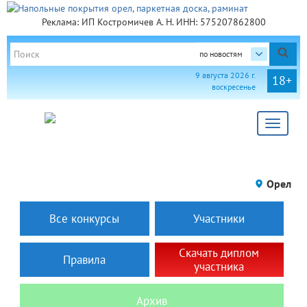
Реклама: ИП Костромичев А. Н. ИНН: 575207862800
по новостям
9 августа 2026 г.
18+
воскресенье
Toggle
navigat
Орел
Все конкурсы
Участники
Скачать диплом
Правила
участника
Архив