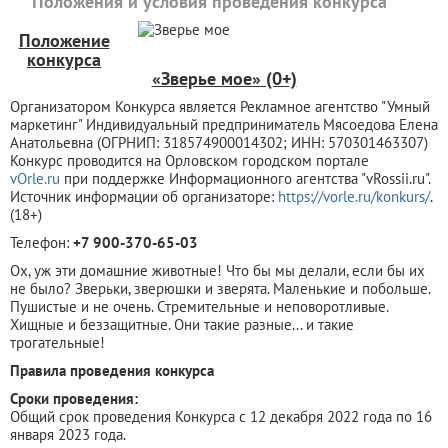
Положения и условия проведения конкурса
Положение
конкурса
«Зверье мое» (0+)
Организатором Конкурса является Рекламное агентство "Умный
маркетинг" Индивидуальный предприниматель Мясоедова Елена
Анатольевна (ОГРНИП: 318574900014302; ИНН: 570301463307)
Конкурс проводится на Орловском городском портале
vOrle.ru
при поддержке Информационного агентства "vRossii.ru".
Источник информации об организаторе:
https://vorle.ru/konkurs/
.
(18+)
Телефон:
+7 900-370-65-03
Ох, уж эти домашние животные! Что бы мы делали, если бы их
не было? Зверьки, зверюшки и зверята. Маленькие и побольше.
Пушистые и не очень. Стремительные и неповоротливые.
Хищные и беззащитные. Они такие разные... и такие
трогательные!
Правила проведения конкурса
Сроки проведения:
Общий срок проведения Конкурса с 12 декабря 2022 года по 16
января 2023 года.