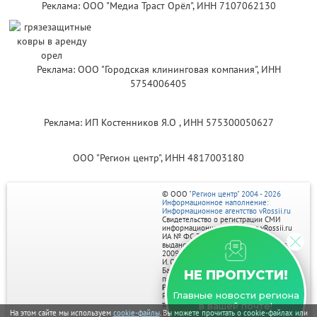
Реклама: ООО "Медиа Траст Орёл", ИНН 7107062130
Реклама: ООО "Городская клининговая компания", ИНН
5754006405
Реклама: ИП Костенников Я.О , ИНН 575300050627
ООО "Регион центр", ИНН 4817003180
© ООО
"Регион центр" 2004 - 2026
Информационное наполнение:
Информационное агентство vRossii.ru
Свидетельство о регистрации СМИ
информационного агентства vRossii.ru
ИА № ФС 77‑35502
выдано РОСКОМНАДЗОРом 04 марта
2009г.
И. О. Главного редактора Нарыков А. Н.
Баннеры на портале размещаются на
НЕ ПРОПУСТИ!
правах рекламы.
Реклама на портале:
Главные новости региона
Рекламное агентство "Умный маркетинг"
тел. 7-910-267-70-40,
в вашей почте!
На этом сайте мы используем
cookie-файлы
. Вы можете прочитать о cookie-файлах или
email: umnyy.marketing@yandex.ru