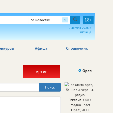
18+
по новостям
7 августа 2026 г.
пятница
онкурсы
Афиша
Справочник
Орел
Архив
Реклама: ООО
"Медиа Траст
Орёл", ИНН