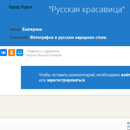
"Русская красавица"
Город: Курск
Автор:
Екатерина
Описание:
Фотография в русском народном стиле.
Поделись с друзьями,
получи больше голосов
Чтобы оставить комментарий, необходимо
войт
или
зарегистрироваться
©
И
С