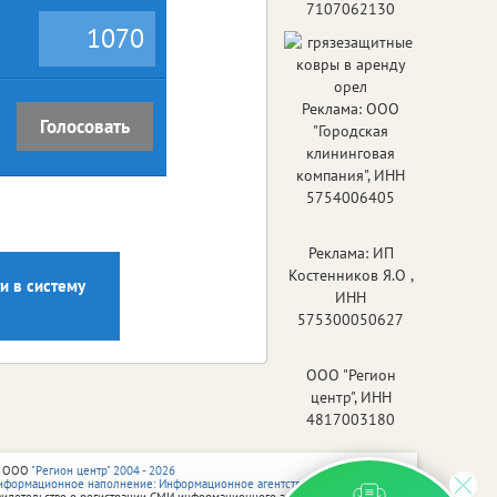
7107062130
1070
Реклама: ООО
Голосовать
"Городская
клининговая
компания", ИНН
5754006405
Реклама: ИП
Костенников Я.О ,
и в систему
ИНН
575300050627
ООО "Регион
центр", ИНН
4817003180
 ООО
"Регион центр" 2004 - 2026
нформационное наполнение: Информационное агентство vRossii.ru
видетельство о регистрации СМИ информационного агентства vRossii.ru