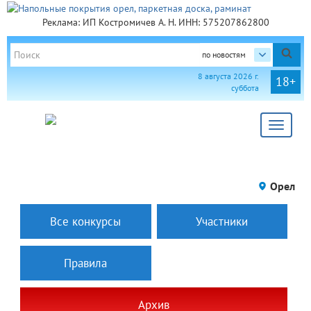
Реклама: ИП Костромичев А. Н. ИНН: 575207862800
по новостям
8 августа 2026 г.
18+
суббота
Toggle
navigat
Орел
Все конкурсы
Участники
Правила
Архив