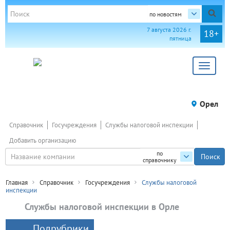
по новостям
7 августа 2026 г.
18+
пятница
Toggle
navigat
Орел
Справочник
Госучреждения
Службы налоговой инспекции
Добавить организацию
по
справочнику
Главная
Справочник
Госучреждения
Службы налоговой
инспекции
Службы налоговой инспекции в Орле
Подрубрики