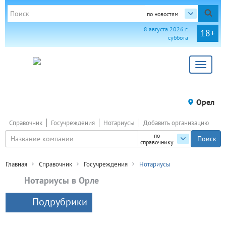
по новостям
8 августа 2026 г.
18+
суббота
Toggle
navigat
Орел
Справочник
Госучреждения
Нотариусы
Добавить организацию
по
справочнику
Главная
Справочник
Госучреждения
Нотариусы
Нотариусы в Орле
Подрубрики