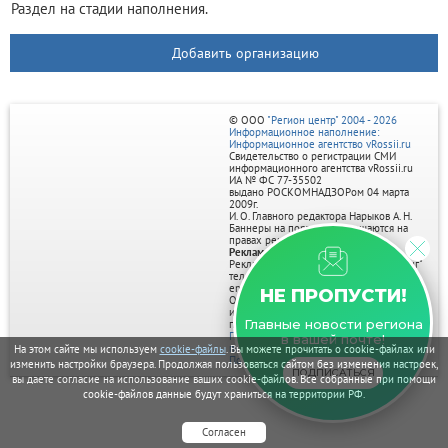
Раздел на стадии наполнения.
Добавить организацию
© ООО
"Регион центр" 2004 - 2026
Информационное наполнение:
Информационное агентство vRossii.ru
Свидетельство о регистрации СМИ
информационного агентства vRossii.ru
ИА № ФС 77‑35502
выдано РОСКОМНАДЗОРом 04 марта
2009г.
И. О. Главного редактора Нарыков А. Н.
Баннеры на портале размещаются на
правах рекламы.
Реклама на портале:
Рекламное агентство "Умный маркетинг"
тел. 7-910-267-70-40,
email: umnyy.marketing@yandex.ru
НЕ ПРОПУСТИ!
Отдельные публикации могут содержать
информацию, не предназначенную для
Главные новости региона
пользователей до 18 лет.
Политика в отношении обработки
в вашей почте!
персональных данных
На этом сайте мы используем
cookie-файлы
. Вы можете прочитать о cookie-файлах или
Политика обработки файлов cookie
изменить настройки браузера. Продолжая пользоваться сайтом без изменения настроек,
ПОДПИСАТЬСЯ
вы даете согласие на использование ваших cookie-файлов. Все собранные при помощи
cookie-файлов данные будут храниться на территории РФ.
Согласен