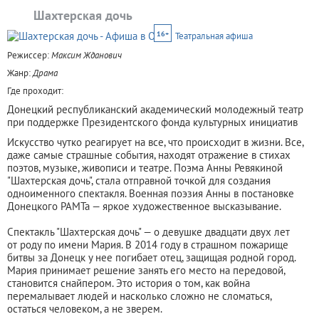
Шахтерская дочь
16+
Театральная афиша
Режиссер:
Максим Жданович
Жанр:
Драма
Где проходит:
Донецкий республиканский академический молодежный театр
при поддержке Президентского фонда культурных инициатив
Искусство чутко реагирует на все, что происходит в жизни. Все,
даже самые страшные события, находят отражение в стихах
поэтов, музыке, живописи и театре. Поэма Анны Ревякиной
"Шахтерская дочь", стала отправной точкой для создания
одноименного спектакля. Военная поэзия Анны в постановке
Донецкого РАМТа — яркое художественное высказывание.
Спектакль "Шахтерская дочь" — о девушке двадцати двух лет
от роду по имени Мария. В 2014 году в страшном пожарище
битвы за Донецк у нее погибает отец, защищая родной город.
Мария принимает решение занять его место на передовой,
становится снайпером. Это история о том, как война
перемалывает людей и насколько сложно не сломаться,
остаться человеком, а не зверем.