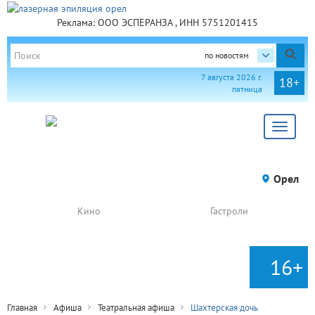
Реклама: ООО ЭСПЕРАНЗА , ИНН 5751201415
по новостям
7 августа 2026 г.
18+
пятница
Toggle
navigat
Орел
Кино
Гастроли
16+
Главная
Афиша
Театральная афиша
Шахтерская дочь