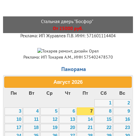
Стальная дверь "Босфор"
От 25000 руб.
Реклама: ИП Журавлев П.В. ИНН: 571601114404
Реклама: ИП Токарев А.М., ИНН 575402478570
Панорама
Август
2026
Пн
Вт
Ср
Чт
Пт
Сб
Вс
1
2
3
4
5
6
7
8
9
10
11
12
13
14
15
16
17
18
19
20
21
22
23
24
25
26
27
28
29
30