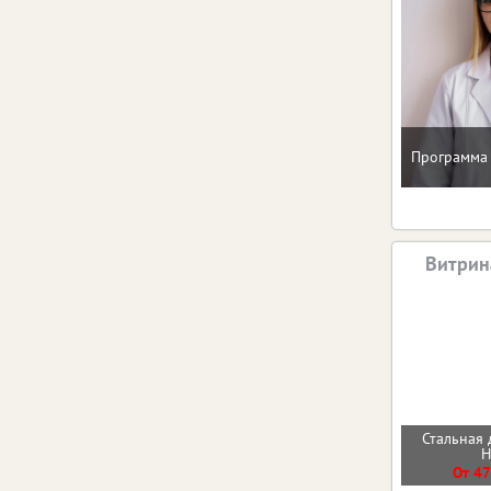
Программа 
Витрин
Стальная 
От 47