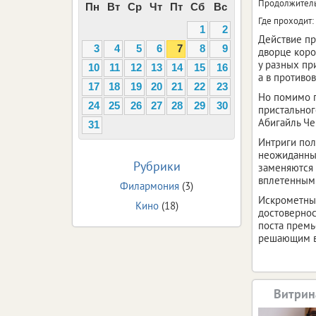
Продолжитель
Пн
Вт
Ср
Чт
Пт
Сб
Вс
Где проходит:
1
2
Действие пр
3
4
5
6
7
8
9
дворце коро
у разных пр
10
11
12
13
14
15
16
а в противо
17
18
19
20
21
22
23
Но помимо п
24
25
26
27
28
29
30
пристальног
Абигайль Че
31
Интриги пол
неожиданный
Рубрики
заменяются
вплетенными
Филармония
(3)
Искрометные
Кино
(18)
достовернос
поста премь
решающим в 
Витрин