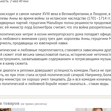
ность:
2 часа 40 мин
оисходит в самом начале XVIII века в Великобритании, в Лондоне,
левы Анны во время войны за испанское наследство (1701–1714 гг.
идворных партий: герцогиня Мальборо полна решимости продолжать
вес ей министр лорд Болингброк считает, что эта война разорительн
олитических интриг в козни императорского дома попадает офице
о любовного внимания сразу трех дам: королевы Анны, герцогини
рчилль, продавщицы из ювелирной лавки.
итические и любовные переплетаются, становятся зависимыми друг
 сюжет этой весьма замысловатой пьесы, исторические неточност
 остроумием, захватывающим содержанием и потрясающими музык
 в канву сюжета.
 диалоги и реплики довершают успешность комедии. Пьеса не пре
ть, но при этом стала острой политической сатирой. Например, Боли
ер-министра: он хорошо умел танцевать. Да и вся комедия изначал
политической и любовной борьбе может оказаться... стакан воды.
а товаров
(на правах рекламы)