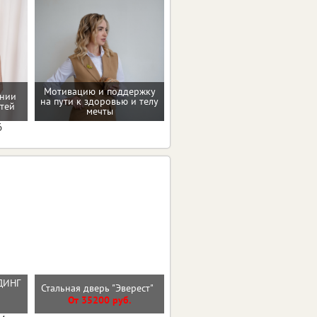
Мотивацию и поддержку
ении
Восстановление после
на пути к здоровью и телу
тей
родов
мечты
6
ДИНГ
Входная дверь ВУД
Стальная дверь "Эверест"
Й
ВЕРТИКАЛЬ
От 35200 руб.
От 27600 руб.