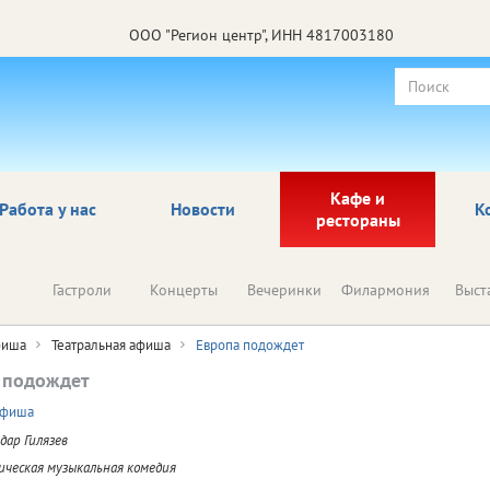
ООО "Регион центр", ИНН 4817003180
Кафе и
Работа у нас
Новости
К
рестораны
Гастроли
Концерты
Вечеринки
Филармония
Выст
иша
Театральная афиша
Европа подождет
 подождет
афиша
дар Гилязев
ческая музыкальная комедия