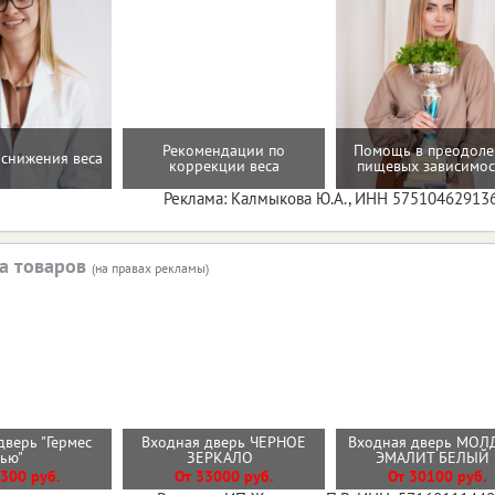
Рекомендации по
Помощь в преодол
снижения веса
коррекции веса
пищевых зависимос
Реклама: Калмыкова Ю.А., ИНН 57510462913
а товаров
(на правах рекламы)
дверь "Гермес
Входная дверь ЧЕРНОЕ
Входная дверь МОЛ
Нью"
ЗЕРКАЛО
ЭМАЛИТ БЕЛЫ
300 руб.
От 33000 руб.
От 30100 руб.