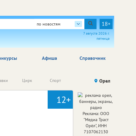
18+
по новостям
7 августа 2026 г.
пятница
онкурсы
Афиша
Справочник
Анонсы
авки
Цирк
Спорт
Детям
Орел
Го
конкурсов
12+
Реклама: ООО
"Медиа Траст
Орёл", ИНН
7107062130