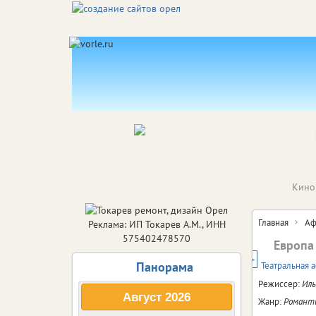
Кино
Главная
Аф
Реклама: ИП Токарев А.М., ИНН
575402478570
Европа
12+
Панорама
Театральная 
Режиссер:
Иль
Август
2026
Жанр:
Романти