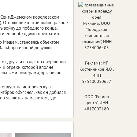
 в Сент-Джемском королевском
). Отношение к этой войне разное
Реклама: ООО
 войну до победного конца,
"Городская
а и ее необходимо прекратить.
клининговая
компания", ИНН
р Мэшем, становясь объектом
 Мальборо и юной девушки
5754006405
 от друга и создают совершенно
Реклама: ИП
и и огрехи которой вполне
Костенников Я.О ,
альными номерами, органично
ИНН
575300050627
тендует на историческую
нгброк объяснял, как он добился
ООО "Регион
ьно является памфлетом, где
центр", ИНН
4817003180