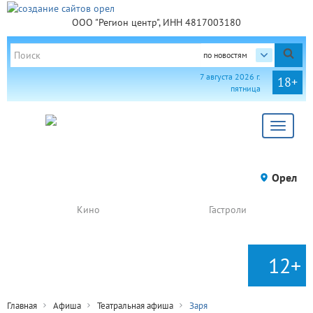
ООО "Регион центр", ИНН 4817003180
по новостям
7 августа 2026 г.
18+
пятница
Toggle
navigat
Орел
Кино
Гастроли
12+
Главная
Афиша
Театральная афиша
Заря