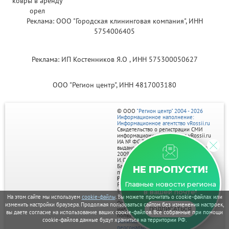
Реклама: ООО "Городская клининговая компания", ИНН
5754006405
Реклама: ИП Костенников Я.О , ИНН 575300050627
ООО "Регион центр", ИНН 4817003180
© ООО
"Регион центр" 2004 - 2026
Информационное наполнение:
Информационное агентство vRossii.ru
Свидетельство о регистрации СМИ
информационного агентства vRossii.ru
ИА № ФС 77‑35502
выдано РОСКОМНАДЗОРом 04 марта
2009г.
И. О. Главного редактора Нарыков А. Н.
Баннеры на портале размещаются на
НЕ ПРОПУСТИ!
правах рекламы.
Реклама на портале:
Главные новости региона
Рекламное агентство "Умный маркетинг"
тел. 7-910-267-70-40,
в вашей почте!
email: umnyy.marketing@yandex.ru
На этом сайте мы используем
cookie-файлы
. Вы можете прочитать о cookie-файлах или
Отдельные публикации могут содержать
изменить настройки браузера. Продолжая пользоваться сайтом без изменения настроек,
информацию, не предназначенную для
ПОДПИСАТЬСЯ
вы даете согласие на использование ваших cookie-файлов. Все собранные при помощи
пользователей до 18 лет.
cookie-файлов данные будут храниться на территории РФ.
Политика в отношении обработки
персональных данных