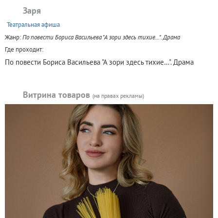
Заря
+
Театральная афиша
Жанр:
По повести Бориса Васильева "А зори здесь тихие…". Драма
Где проходит:
По повести Бориса Васильева "А зори здесь тихие…". Драма
Витрина товаров
(на правах рекламы)