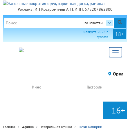
Реклама: ИП Костромичев А. Н. ИНН: 575207862800
по новостям
8 августа 2026 г.
18+
суббота
Toggle
navigat
Орел
Кино
Гастроли
16+
Главная
Афиша
Театральная афиша
Ночи Кабирии