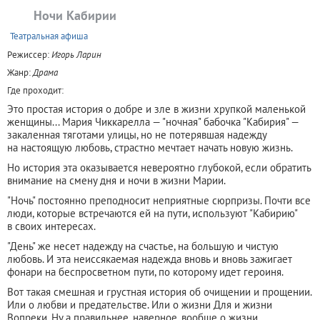
Ночи Кабирии
+
Театральная афиша
Режиссер:
Игорь Ларин
Жанр:
Драма
Где проходит:
Это простая история о добре и зле в жизни хрупкой маленькой
женщины... Мария Чиккарелла — "ночная" бабочка "Кабирия" —
закаленная тяготами улицы, но не потерявшая надежду
на настоящую любовь, страстно мечтает начать новую жизнь.
Но история эта оказывается невероятно глубокой, если обратить
внимание на смену дня и ночи в жизни Марии.
"Ночь" постоянно преподносит неприятные сюрпризы. Почти все
люди, которые встречаются ей на пути, используют "Кабирию"
в своих интересах.
"День" же несет надежду на счастье, на большую и чистую
любовь. И эта неиссякаемая надежда вновь и вновь зажигает
фонари на беспросветном пути, по которому идет героиня.
Вот такая смешная и грустная история об очищении и прощении.
Или о любви и предательстве. Или о жизни Для и жизни
Вопреки. Ну а правильнее, наверное, вообще о жизни.