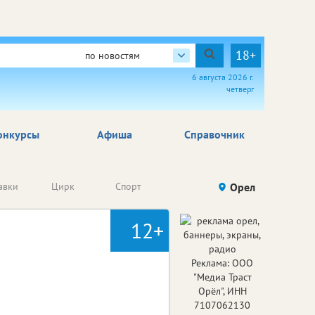
18+
по новостям
6 августа 2026 г.
четверг
онкурсы
Афиша
Справочник
Анонсы
авки
Цирк
Спорт
Детям
Орел
Го
конкурсов
12+
Реклама: ООО
"Медиа Траст
Орёл", ИНН
7107062130