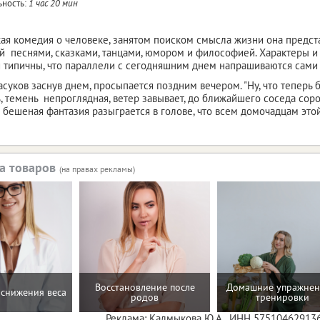
ность:
1 час 20 мин
ая комедия о человеке, занятом поиском смысла жизни она предста
 песнями, сказками, танцами, юмором и философией. Характеры и
 типичны, что параллели с сегодняшним днем напрашиваются сами 
уков заснув днем, просыпается поздним вечером. "Ну, что теперь бу
, темень непроглядная, ветер завывает, до ближайшего соседа сорок
ая бешеная фантазия разыграется в голове, что всем домочадцам эт
а товаров
(на правах рекламы)
Восстановление после
Домашние упражнен
снижения веса
родов
тренировки
Реклама: Калмыкова Ю.А., ИНН 57510462913