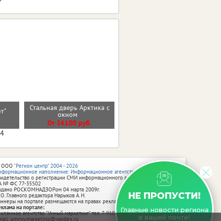
Стальная дверь Арктика с
Входная дверь 9см
эт"
окном
Концепт
От 56100 руб.
От 29800 руб.
04
 ООО
"Регион центр" 2004 - 2026
нформационное наполнение: Информационное агентство vRossii.ru
видетельство о регистрации СМИ информационного агентства vRossii.ru
А № ФС 77‑35502
ыдано РОСКОМНАДЗОРом 04 марта 2009г.
НЕ ПРОПУСТИ!
 О. Главного редактора Нарыков А. Н.
аннеры на портале размещаются на правах рекламы.
еклама на портале:
Главные новости региона
екламное агентство "Умный маркетинг" тел. 7-910-267-70-40,
в вашей почте!
mail: umnyy.marketing@yandex.ru