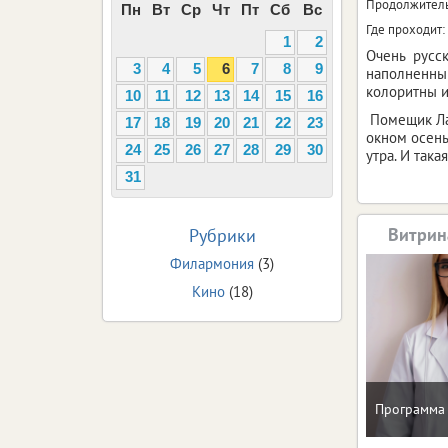
Продолжитель
Пн
Вт
Ср
Чт
Пт
Сб
Вс
Где проходит:
1
2
Очень русск
3
4
5
6
7
8
9
наполненный
колоритны и
10
11
12
13
14
15
16
Помещик Лас
17
18
19
20
21
22
23
окном осень
24
25
26
27
28
29
30
утра. И так
31
Витрин
Рубрики
Филармония
(3)
Кино
(18)
Программа 