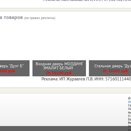
а товаров
(на правах рекламы)
Входная дверь МОЛДИНГ
верь "Дуэт Б"
Стальная дверь "Ду
ЭМАЛИТ БЕЛЫЙ
000 руб.
От 36000 руб.
От 30100 руб.
Реклама: ИП Журавлев П.В. ИНН: 5716011144
©
И
С
И
в
И.
Б
Р
Р
e