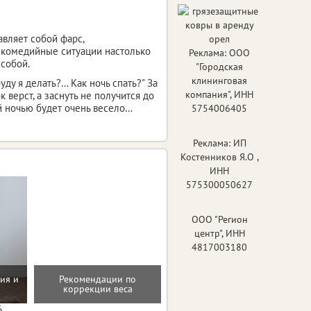
вляет собой фарс,
 комедийные ситуации настолько
Реклама: ООО
собой.
"Городская
клининговая
ду я делать?… Как ночь спать?" За
компания", ИНН
 верст, а заснуть не получится до
ой ночью будет очень весело…
5754006405
Реклама: ИП
Костенников Я.О ,
ИНН
575300050627
ООО "Регион
центр", ИНН
4817003180
ия и
Рекомендации по
Консультация по питанию
коррекции веса
6