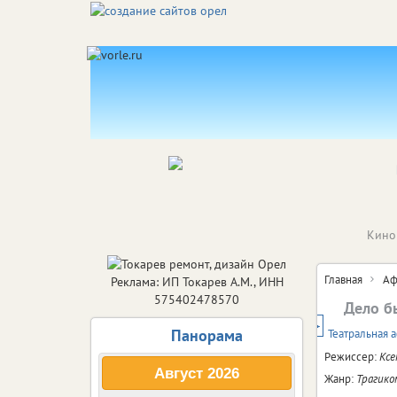
Кино
Главная
Аф
Реклама: ИП Токарев А.М., ИНН
575402478570
Дело б
12+
Панорама
Театральная 
Режиссер:
Ксе
Август
2026
Жанр:
Трагико