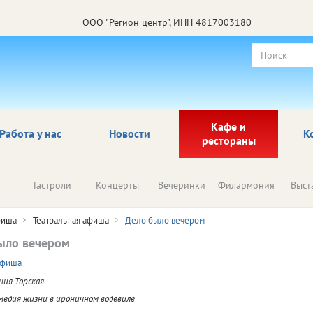
ООО "Регион центр", ИНН 4817003180
Кафе и
Работа у нас
Новости
К
рестораны
Гастроли
Концерты
Вечеринки
Филармония
Выст
иша
Театральная афиша
Дело было вечером
ыло вечером
афиша
ния Торская
медия жизни в ироничном водевиле