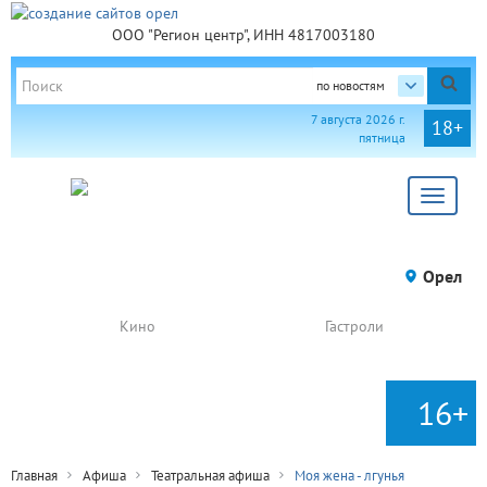
ООО "Регион центр", ИНН 4817003180
по новостям
7 августа 2026 г.
18+
пятница
Toggle
navigat
Орел
Кино
Гастроли
16+
Главная
Афиша
Театральная афиша
Моя жена - лгунья