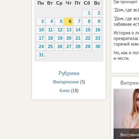
Где проходит:
Пн
Вт
Ср
Чт
Пт
Сб
Вс
"Дом, где в
1
2
"Дом, где в
3
4
5
6
7
8
9
забавная ист
10
11
12
13
14
15
16
История о л
превратилас
17
18
19
20
21
22
23
горячей южно
24
25
26
27
28
29
30
Но, как и п
31
и чести.
Рубрики
Филармония
(3)
Витрин
Кино
(18)
Восстано