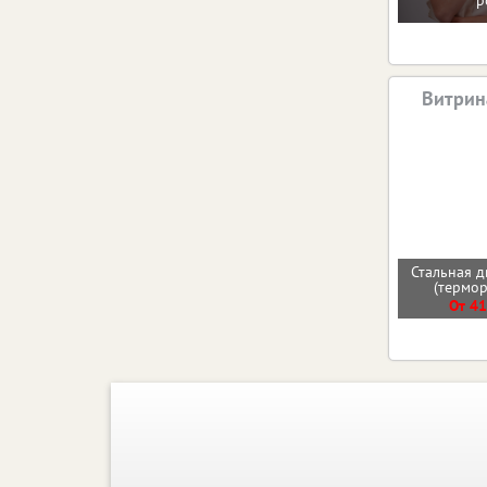
р
Витрин
Стальная д
(термо
От 41