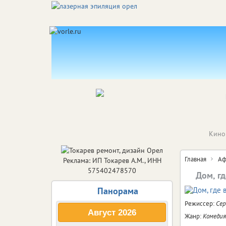
Кино
Главная
Аф
Реклама: ИП Токарев А.М., ИНН
575402478570
Дом, г
Панорама
Режиссер:
Сер
Август
2026
Жанр:
Комедия