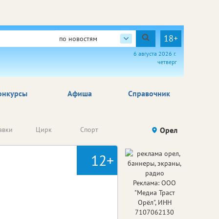
18+
по новостям
6 августа 2026 г.
четверг
онкурсы
Афиша
Справочник
Анонсы
авки
Цирк
Спорт
Детям
Орел
Го
конкурсов
12+
Реклама: ООО
"Медиа Траст
Орёл", ИНН
7107062130