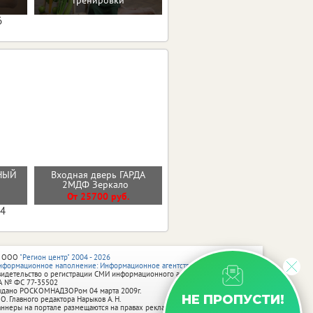
тренировки
6
Входная дверь
РНЫЙ
Входная дверь ГАРДА
ГЕОМЕТРИЯ ЭМАЛИТ
2МДФ Зеркало
БЕЛЫЙ ЗЕРКАЛО
От 25700 руб.
от 33900 руб.
04
 ООО
"Регион центр" 2004 - 2026
нформационное наполнение: Информационное агентство vRossii.ru
видетельство о регистрации СМИ информационного агентства vRossii.ru
А № ФС 77‑35502
ыдано РОСКОМНАДЗОРом 04 марта 2009г.
НЕ ПРОПУСТИ!
 О. Главного редактора Нарыков А. Н.
аннеры на портале размещаются на правах рекламы.