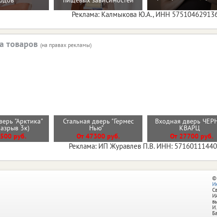
одов
пищевых зависимостей
Реклама: Калмыкова Ю.А., ИНН 57510462913
а товаров
(на правах рекламы)
верь "Арктика"
Стальная дверь "Гермес
Входная дверь ЧЕ
разрыв 3к)
Нью"
КВАРЦ
500 руб.
От 47300 руб.
От 27700 руб.
Реклама: ИП Журавлев П.В. ИНН: 5716011144
©
И
С
И
в
И.
Б