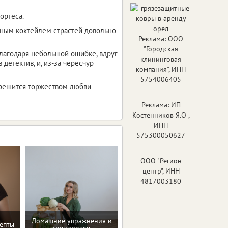
ортеса.
енным коктейлем страстей довольно
Реклама: ООО
"Городская
 благодаря небольшой ошибке, вдруг
клининговая
детектив, и, из-за чересчур
компания", ИНН
5754006405
зрешится торжеством любви
Реклама: ИП
Костенников Я.О ,
ИНН
575300050627
ООО "Регион
центр", ИНН
4817003180
Домашние упражнения и
епты
Программа снижения веса