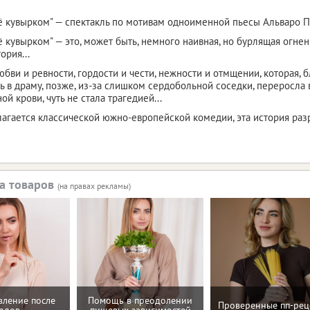
сё кувырком" — спектакль по мотивам одноименной пьесы Альваро П
сё кувырком" — это, может быть, немного наивная, но бурлящая огн
ория...
юбви и ревности, гордости и чести, нежности и отмщении, которая,
ь в драму, позже, из-за слишком сердобольной соседки, переросла в 
й крови, чуть не стала трагедией...
олагается классической южно-европейской комедии, эта история ра
а товаров
(на правах рекламы)
вление после
Помощь в преодолении
Проверенные пп-рец