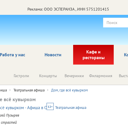
Реклама: ООО ЭСПЕРАНЗА , ИНН 5751201415
Кафе и
Работа у нас
Новости
К
рестораны
Гастроли
Концерты
Вечеринки
Филармония
Выст
иша
Театральная афиша
Дом, где всё кувырком
де всё кувырком
12+
Театральная афиша
гей Пузырев
 страстей