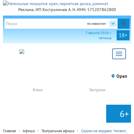
Реклама: ИП Костромичев А. Н. ИНН: 575207862800
по новостям
7 августа 2026 г.
18+
пятница
Toggle
navigat
Орел
Кино
Гастроли
6+
Главная
Афиша
Театральная афиша
Сказки на чердаке. Читаем,