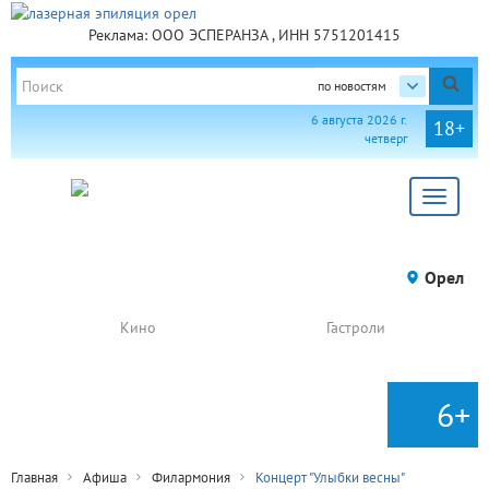
Реклама: ООО ЭСПЕРАНЗА , ИНН 5751201415
по новостям
6 августа 2026 г.
18+
четверг
Toggle
navigat
Орел
Кино
Гастроли
6+
Главная
Афиша
Филармония
Концерт "Улыбки весны"