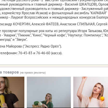
нный руководитель и главный дирижер - Василий ШКАПЦОВ), Орло
художественный руководитель и главный дирижер - Заслуженный ра
хормейстер Ярослав Исаков) и фольклорный ансамбль "КАРАВАЙ" 
ижер - Лауреат Всероссийских и международных конкурсов Екате
лександр КОЧЕРГИН, Алексей ФАТЕЕВ, Анастасия СПИЛЬНАЯ, Серге
 прозвучат популярные рок-хиты из репертуара Игоря Талькова, Юл
 - "Авария", "Пикник", "Кино", "Черный кофе", "Наутилус Помпилиус", "К
инград" и "Звери".
ена Майорова ("Экспресс Радио Орёл").
елефонам: 76-45-83 и 76-46-60 (касса).
а товаров
(на правах рекламы)