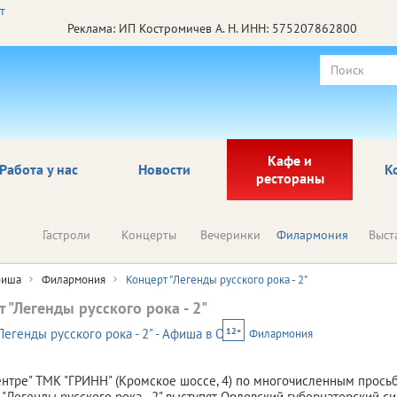
Реклама: ИП Костромичев А. Н. ИНН: 575207862800
Кафе и
Работа у нас
Новости
К
рестораны
Гастроли
Концерты
Вечеринки
Филармония
Выст
иша
Филармония
Концерт "Легенды русского рока - 2"
 "Легенды русского рока - 2"
12+
Филармония
нтре" ТМК "ГРИНН" (Кромское шоссе, 4) по многочисленным прось
"Легенды русского рока - 2" выступят Орловский губернаторский 