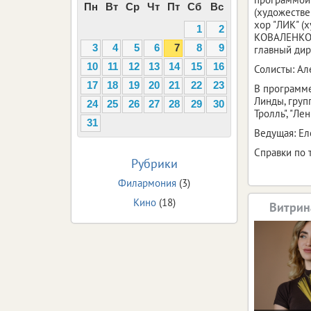
Пн
Вт
Ср
Чт
Пт
Сб
Вс
(художестве
хор "ЛИК" (
1
2
КОВАЛЕНКО, 
3
4
5
6
7
8
9
главный дир
10
11
12
13
14
15
16
Солисты: А
17
18
19
20
21
22
23
В программе
Линды, групп
24
25
26
27
28
29
30
Тролль", "Лен
31
Ведущая: Ел
Справки по т
Рубрики
Филармония
(3)
Кино
(18)
Витрин