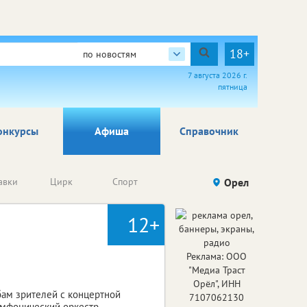
18+
по новостям
7 августа 2026 г.
пятница
онкурсы
Афиша
Справочник
Анонсы
авки
Цирк
Спорт
Детям
Орел
Го
конкурсов
12+
Реклама: ООО
"Медиа Траст
Орёл", ИНН
бам зрителей с концертной
7107062130
симфонический оркестр