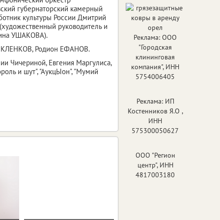
вский губернаторский камерный
ботник культуры России Дмитрий
(художественный руководитель и
рина УШАКОВА).
Реклама: ООО
"Городская
й КЛЕНКОВ, Родион ЕФАНОВ.
клининговая
ии Чичериной, Евгения Маргулиса,
компания", ИНН
ороль и шут", "АукцЫон", "Мумий
5754006405
Реклама: ИП
Костенников Я.О ,
ИНН
575300050627
ООО "Регион
центр", ИНН
4817003180