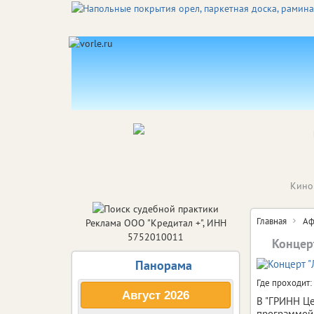
Кино
Главная
Аф
Реклама ООО "Кредитал +", ИНН
5752010011
Концерт
Панорама
Где проходит:
Август
2026
В "ГРИНН Це
программой 