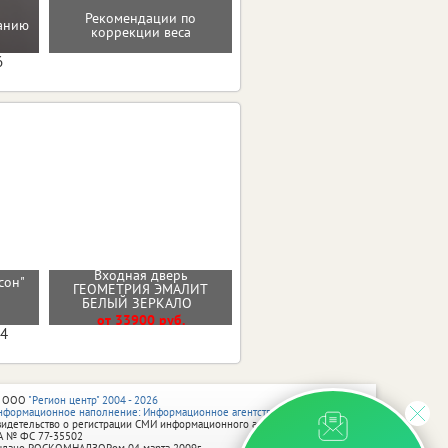
Рекомендации по
Восстановление после
танию
коррекции веса
родов
6
Входная дверь
сон"
Входная дверь МОЛДИНГ
ГЕОМЕТРИЯ ЭМАЛИТ
)
ЭМАЛИТ БЕЛЫЙ
БЕЛЫЙ ЗЕРКАЛО
От 30100 руб.
от 33900 руб.
04
 ООО
"Регион центр" 2004 - 2026
нформационное наполнение: Информационное агентство vRossii.ru
видетельство о регистрации СМИ информационного агентства vRossii.ru
А № ФС 77‑35502
ыдано РОСКОМНАДЗОРом 04 марта 2009г.