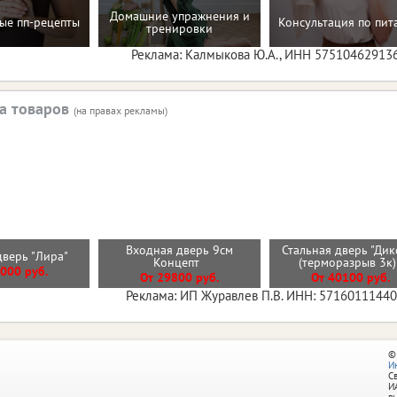
Домашние упражнения и
ые пп-рецепты
Консультация по пи
тренировки
Реклама: Калмыкова Ю.А., ИНН 57510462913
а товаров
(на правах рекламы)
Входная дверь 9см
Стальная дверь "Дик
дверь "Лира"
Концепт
(терморазрыв 3к
000 руб.
От 29800 руб.
От 40100 руб.
Реклама: ИП Журавлев П.В. ИНН: 5716011144
©
И
С
И
в